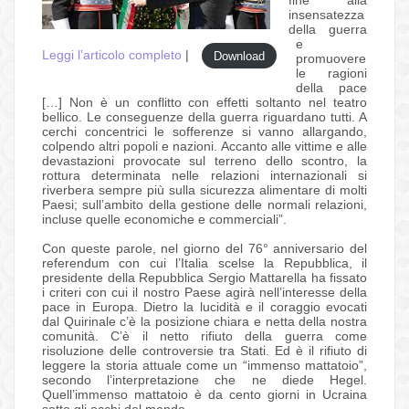
fine alla
insensatezza
della guerra
e
Leggi l’articolo completo
|
Download
promuovere
le ragioni
della pace
[…] Non è un conflitto con effetti soltanto nel teatro
bellico. Le conseguenze della guerra riguardano tutti. A
cerchi concentrici le sofferenze si vanno allargando,
colpendo altri popoli e nazioni. Accanto alle vittime e alle
devastazioni provocate sul terreno dello scontro, la
rottura determinata nelle relazioni internazionali si
riverbera sempre più sulla sicurezza alimentare di molti
Paesi; sull’ambito della gestione delle normali relazioni,
incluse quelle economiche e commerciali”.
Con queste parole, nel giorno del 76° anniversario del
referendum con cui l’Italia scelse la Repubblica, il
presidente della Repubblica Sergio Mattarella ha fissato
i criteri con cui il nostro Paese agirà nell’interesse della
pace in Europa. Dietro la lucidità e il coraggio evocati
dal Quirinale c’è la posizione chiara e netta della nostra
comunità. C’è il netto rifiuto della guerra come
risoluzione delle controversie tra Stati. Ed è il rifiuto di
leggere la storia attuale come un “immenso mattatoio”,
secondo l’interpretazione che ne diede Hegel.
Quell’immenso mattatoio è da cento giorni in Ucraina