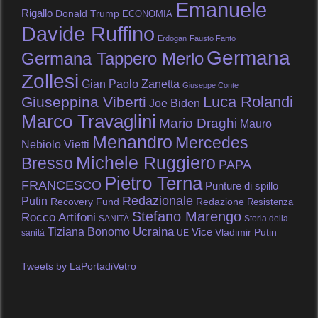
Emanuele
Rigallo
Donald Trump
ECONOMIA
Davide Ruffino
Erdogan
Fausto Fantò
Germana
Germana Tappero Merlo
Zollesi
Gian Paolo Zanetta
Giuseppe Conte
Luca Rolandi
Giuseppina Viberti
Joe Biden
Marco Travaglini
Mario Draghi
Mauro
Menandro
Mercedes
Nebiolo Vietti
Michele Ruggiero
Bresso
PAPA
Pietro Terna
FRANCESCO
Punture di spillo
Redazionale
Putin
Recovery Fund
Redazione
Resistenza
Stefano Marengo
Rocco Artifoni
SANITÀ
Storia della
Tiziana Bonomo
Ucraina
Vice
Vladimir Putin
sanità
UE
Tweets by LaPortadiVetro