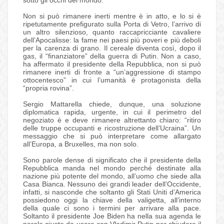
sotto gli occhi del mondo.
Non si può rimanere inerti mentre è in atto, e lo si è
ripetutamente prefigurato sulla Porta di Vetro, l’arrivo di
un altro silenzioso, quanto raccapricciante cavaliere
dell’Apocalisse: la fame nei paesi più poveri e più deboli
per la carenza di grano. Il cereale diventa così, dopo il
gas, il “finanziatore” della guerra di Putin. Non a caso,
ha affermato il presidente della Repubblica, non si può
rimanere inerti di fronte a “un’aggressione di stampo
ottocentesco” in cui l’umanità è protagonista della
“propria rovina”.
Sergio Mattarella chiede, dunque, una soluzione
diplomatica rapida, urgente, in cui il perimetro del
negoziato è e deve rimanere altrettanto chiaro: “ritiro
delle truppe occupanti e ricostruzione dell’Ucraina”. Un
messaggio che si può interpretare come allargato
all’Europa, a Bruxelles, ma non solo.
Sono parole dense di significato che il presidente della
Repubblica manda nel mondo perché destinate alla
nazione più potente del mondo, all’uomo che siede alla
Casa Bianca. Nessuno dei grandi leader dell’Occidente,
infatti, si nasconde che soltanto gli Stati Uniti d’America
possiedono oggi la chiave della valigetta, all’interno
della quale ci sono i termini per arrivare alla pace.
Soltanto il presidente Joe Biden ha nella sua agenda le