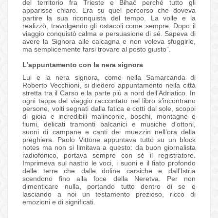
del territorio fra Trieste e Bihać perché tutto gli
apparisse chiaro. Era su quel percorso che doveva
partire la sua riconquista del tempo. La volle e la
realizzò, travolgendo gli ostacoli come sempre. Dopo il
viaggio conquistò calma e persuasione di sé. Sapeva di
avere la Signora alle calcagna e non voleva sfuggirle,
ma semplicemente farsi trovare al posto giusto”.
L’appuntamento con la nera signora
Lui e la nera signora, come nella Samarcanda di
Roberto Vecchioni, si diedero appuntamento nella città
stretta tra il Carso e la parte più a nord dell’Adriatico. In
ogni tappa del viaggio raccontato nel libro s’incontrano
persone, volti segnati dalla fatica e cotti dal sole, scoppi
di gioia e incredibili malinconie, boschi, montagne e
fiumi, delicati tramonti balcanici e musiche d’ottoni,
suoni di campane e canti dei muezzin nell’ora della
preghiera. Paolo Vittone appuntava tutto su un block
notes ma non si limitava a questo: da buon giornalista
radiofonico, portava sempre con sé il registratore.
Imprimeva sul nastro le voci, i suoni e il fiato profondo
delle terre che dalle doline carsiche e dall’Istria
scendono fino alla foce della Neretva. Per non
dimenticare nulla, portando tutto dentro di se e
lasciando a noi un testamento prezioso, ricco di
emozioni e di significati.