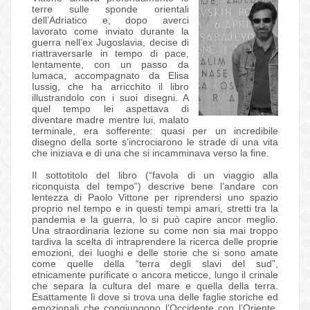
terre sulle sponde orientali
dell’Adriatico e, dopo averci
lavorato come inviato durante la
guerra nell’ex Jugoslavia, decise di
riattraversarle in tempo di pace,
lentamente, con un passo da
lumaca, accompagnato da Elisa
Iussig, che ha arricchito il libro
illustrandolo con i suoi disegni. A
quel tempo lei aspettava di
diventare madre mentre lui, malato
terminale, era sofferente: quasi per un incredibile
disegno della sorte s’incrociarono le strade di una vita
che iniziava e di una che si incamminava verso la fine.
Il sottotitolo del libro (“favola di un viaggio alla
riconquista del tempo”) descrive bene l’andare con
lentezza di Paolo Vittone per riprendersi uno spazio
proprio nel tempo e in questi tempi amari, stretti tra la
pandemia e la guerra, lo si può capire ancor meglio.
Una straordinaria lezione su come non sia mai troppo
tardiva la scelta di intraprendere la ricerca delle proprie
emozioni, dei luoghi e delle storie che si sono amate
come quelle della “terra degli slavi del sud”,
etnicamente purificate o ancora meticce, lungo il crinale
che separa la cultura del mare e quella della terra.
Esattamente lì dove si trova una delle faglie storiche ed
emozionali che congiungono l’Occidente con l’Oriente.