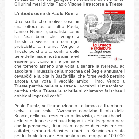
Gli ultimi mesi di vita Paolo Vittone li trascorse a Trieste.
L’introduzione di Paolo Rumiz
Una scelta che motivò così, in
una lettera ad un altro Paolo,
l’amico Rumiz, giornalista come
lui: “Sai bene che vengo a
Trieste a vivere, ma con ogni
probabilità a morire. Vengo a
Trieste perché è al confine delle
terre della mia e nostra anima ed
essere più vicino mi fa pensare
che tornerò almeno una volta a sentire la Neretva, ad
ascoltare il muezzin dalla moschea del Beg e annusare i
ćevapčići e la pita in Baščaršija, che forse vedrò persino
ancora una volta il vecchio amico Hilmo. Vengo a
Trieste perché nelle sue strade i vocaboli si mescolano,
perché solo a Trieste le scintille si chiamano falischee i
gabbiani imperiali cocài”.
Paolo Rumiz, nell’introduzione a La lumaca e il tamburo,
scrive a sua volta: “Avevamo condiviso il mito della
Bosnia, della sua resistenza antinazista, dei suoi boschi,
delle sue donne e dei suoi briganti, della leggenda nera
che la pervadeva, di un islam capace di coesistere con
cattolici, serbo-ortodossi ed ebrei. In Bosnia era stato
per lui fatale tornare. Era bastata una mappa al 100.000