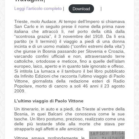
Leggi l’articolo completo
|
|
Download
Trieste, molo Audace. Al tempo dell’Impero si chiamava
San Carlo e in seguito prese il nome della prima nave
italiana che attraccò lì, nel porto della città dalla
“scontrosa grazia”, il 3 novembre del 1918. Da lì era
partito (e lì terminò) il viaggio a piedi di una donna
incinta e di un uomo malato (“confini estremi della vita”)
che giunse in Bosnia passando per Slovenia e Croazia,
varcando confini ufficiali e non, attraversando terre
cattoliche, ortodosse e meticce, fino a quelle dell’islam
europeo, laico, aperto e in quanto tale ignorato e offeso.
Si intitola La lumaca e il tamburo il bel libro pubblicato
da Infinito Edizioni che racconta l’ultimo viaggio di Paolo
Vittone, giornalista della redazione esteri di Radio
Popolare, morto di cancro a soli 46 anni il 23 agosto
2009.
L’ultimo viaggio di Paolo Vittone
Un itinerario, in auto e a piedi, da Trieste al ventre della
Bosnia, in quei Balcani che conosceva come le sue
tasche. Un libro postumo, prezioso, realizzato come una
delle più testarde sfide alla morte che stava per
strapparlo agli affetti e alle amicizie.
Vittone amava profondamente le