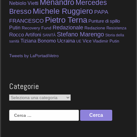
Menandro
Mercedes
Nebiolo Vietti
Michele Ruggiero
Bresso
PAPA
Pietro Terna
FRANCESCO
Punture di spillo
Redazionale
Putin
Recovery Fund
Redazione
Resistenza
Stefano Marengo
Rocco Artifoni
SANITÀ
Storia della
Tiziana Bonomo
Ucraina
Vice
Vladimir Putin
sanità
UE
Tweets by LaPortadiVetro
Categorie
Categorie
Ricerca
per: