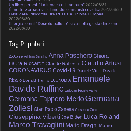
suo pensiero
2022/08/31
Un libro per voi: “La lumaca e il tamburo”
2022/08/31
È morto Gorbaciov, l’ultimo dei comunisti sovietici
2022/08/30
I visti della “discordia” tra Russia e Unione Europea
2022/08/30
Energia: con il “Decreto bollette” si va nella giusta direzione
2022/08/30
Tag Popolari
Anna Paschero
Chiara
25 Aprile
Adriano Serafino
Claudio Artusi
Laura Riccardo
Claude Raffestin
CORONAVIRUS
Covid-19
Daniele Viotti
Davide
Emanuele
Rigallo
Donald Trump
ECONOMIA
Davide Ruffino
Erdogan
Fausto Fantò
Germana
Germana Tappero Merlo
Zollesi
Gian Paolo Zanetta
Giuseppe Conte
Luca Rolandi
Giuseppina Viberti
Joe Biden
Marco Travaglini
Mario Draghi
Mauro