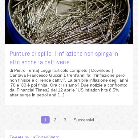
Punture di spillo: l’inflazione non spinga in
alto anche la cattiveria
di Pietro Terna| Leggi l’articolo completo | Download |
Cantava Francesco Guccini1 trent’anni fa: “l’inflazione però
non finisce e ci rende cattivi”. La terribile inflazione degli anni
’70 e ’80 è poi finita. Ora ci risiamo? Due notizie a confronto:
dal Financial Times2 del 12 aprile “US inflation hits 8.5%
after surge in petrol and […]
Navigazione
1
2
3
Successivi
articoli
Tweets by LaPortadiVetro