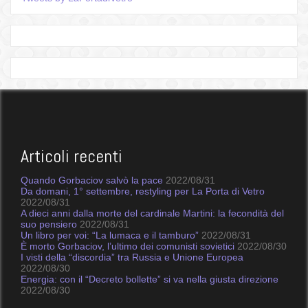
Articoli recenti
Quando Gorbaciov salvò la pace
2022/08/31
Da domani, 1° settembre, restyling per La Porta di Vetro
2022/08/31
A dieci anni dalla morte del cardinale Martini: la fecondità del
suo pensiero
2022/08/31
Un libro per voi: “La lumaca e il tamburo”
2022/08/31
È morto Gorbaciov, l’ultimo dei comunisti sovietici
2022/08/30
I visti della “discordia” tra Russia e Unione Europea
2022/08/30
Energia: con il “Decreto bollette” si va nella giusta direzione
2022/08/30