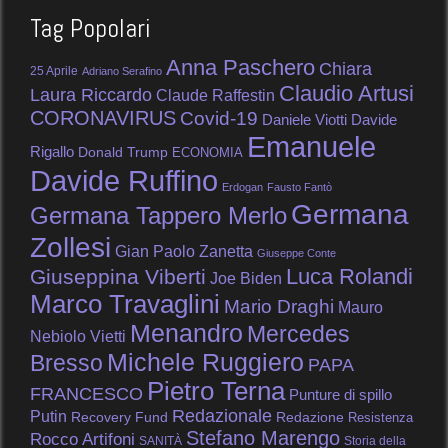
Tag Popolari
Anna Paschero
Chiara
25 Aprile
Adriano Serafino
Claudio Artusi
Laura Riccardo
Claude Raffestin
CORONAVIRUS
Covid-19
Daniele Viotti
Davide
Emanuele
Rigallo
Donald Trump
ECONOMIA
Davide Ruffino
Erdogan
Fausto Fantò
Germana
Germana Tappero Merlo
Zollesi
Gian Paolo Zanetta
Giuseppe Conte
Luca Rolandi
Giuseppina Viberti
Joe Biden
Marco Travaglini
Mario Draghi
Mauro
Menandro
Mercedes
Nebiolo Vietti
Michele Ruggiero
Bresso
PAPA
Pietro Terna
FRANCESCO
Punture di spillo
Redazionale
Putin
Recovery Fund
Redazione
Resistenza
Stefano Marengo
Rocco Artifoni
SANITÀ
Storia della