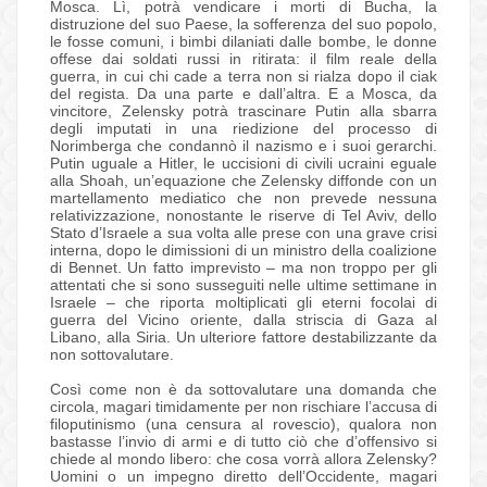
Mosca. Lì, potrà vendicare i morti di Bucha, la
distruzione del suo Paese, la sofferenza del suo popolo,
le fosse comuni, i bimbi dilaniati dalle bombe, le donne
offese dai soldati russi in ritirata: il film reale della
guerra, in cui chi cade a terra non si rialza dopo il ciak
del regista. Da una parte e dall’altra. E a Mosca, da
vincitore, Zelensky potrà trascinare Putin alla sbarra
degli imputati in una riedizione del processo di
Norimberga che condannò il nazismo e i suoi gerarchi.
Putin uguale a Hitler, le uccisioni di civili ucraini eguale
alla Shoah, un’equazione che Zelensky diffonde con un
martellamento mediatico che non prevede nessuna
relativizzazione, nonostante le riserve di Tel Aviv, dello
Stato d’Israele a sua volta alle prese con una grave crisi
interna, dopo le dimissioni di un ministro della coalizione
di Bennet. Un fatto imprevisto – ma non troppo per gli
attentati che si sono susseguiti nelle ultime settimane in
Israele – che riporta moltiplicati gli eterni focolai di
guerra del Vicino oriente, dalla striscia di Gaza al
Libano, alla Siria. Un ulteriore fattore destabilizzante da
non sottovalutare.
Così come non è da sottovalutare una domanda che
circola, magari timidamente per non rischiare l’accusa di
filoputinismo (una censura al rovescio), qualora non
bastasse l’invio di armi e di tutto ciò che d’offensivo si
chiede al mondo libero: che cosa vorrà allora Zelensky?
Uomini o un impegno diretto dell’Occidente, magari