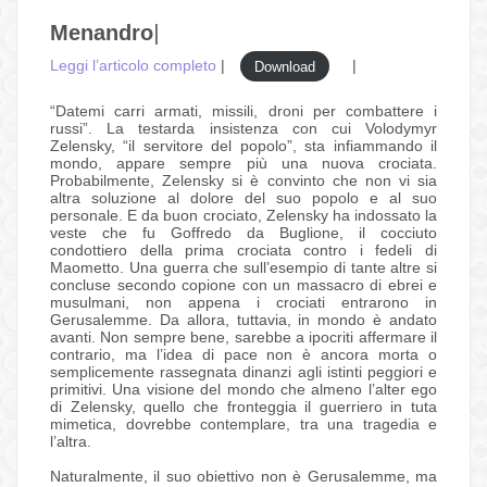
Menandro
|
Leggi l’articolo completo
|
|
Download
“Datemi carri armati, missili, droni per combattere i
russi”. La testarda insistenza con cui Volodymyr
Zelensky, “il servitore del popolo”, sta infiammando il
mondo, appare sempre più una nuova crociata.
Probabilmente, Zelensky si è convinto che non vi sia
altra soluzione al dolore del suo popolo e al suo
personale. E da buon crociato, Zelensky ha indossato la
veste che fu Goffredo da Buglione, il cocciuto
condottiero della prima crociata contro i fedeli di
Maometto. Una guerra che sull’esempio di tante altre si
concluse secondo copione con un massacro di ebrei e
musulmani, non appena i crociati entrarono in
Gerusalemme. Da allora, tuttavia, in mondo è andato
avanti. Non sempre bene, sarebbe a ipocriti affermare il
contrario, ma l’idea di pace non è ancora morta o
semplicemente rassegnata dinanzi agli istinti peggiori e
primitivi. Una visione del mondo che almeno l’alter ego
di Zelensky, quello che fronteggia il guerriero in tuta
mimetica, dovrebbe contemplare, tra una tragedia e
l’altra.
Naturalmente, il suo obiettivo non è Gerusalemme, ma