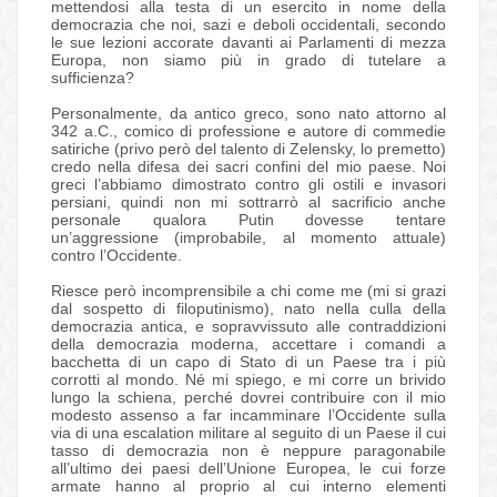
mettendosi alla testa di un esercito in nome della
democrazia che noi, sazi e deboli occidentali, secondo
le sue lezioni accorate davanti ai Parlamenti di mezza
Europa, non siamo più in grado di tutelare a
sufficienza?
Personalmente, da antico greco, sono nato attorno al
342 a.C., comico di professione e autore di commedie
satiriche (privo però del talento di Zelensky, lo premetto)
credo nella difesa dei sacri confini del mio paese. Noi
greci l’abbiamo dimostrato contro gli ostili e invasori
persiani, quindi non mi sottrarrò al sacrificio anche
personale qualora Putin dovesse tentare
un’aggressione (improbabile, al momento attuale)
contro l’Occidente.
Riesce però incomprensibile a chi come me (mi si grazi
dal sospetto di filoputinismo), nato nella culla della
democrazia antica, e sopravvissuto alle contraddizioni
della democrazia moderna, accettare i comandi a
bacchetta di un capo di Stato di un Paese tra i più
corrotti al mondo. Né mi spiego, e mi corre un brivido
lungo la schiena, perché dovrei contribuire con il mio
modesto assenso a far incamminare l’Occidente sulla
via di una escalation militare al seguito di un Paese il cui
tasso di democrazia non è neppure paragonabile
all’ultimo dei paesi dell’Unione Europea, le cui forze
armate hanno al proprio al cui interno elementi