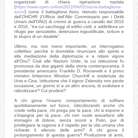
organizzati di chiara ispirazione nazista
(
https://www.open.online/2022/04/02/storia-battaglione-
azov/
) come il battaglione Azov, ritenuto responsabile
dell’OHCHR (l’Ufficio dell’Alto Commissario per i Diritti
Umani dell’ONU) di crimini di guerra a cavallo del 2015
e 2016, “tra cui saccheggi di edifici civili, e addirittura un
rifugio per senzatetto, detenzioni ingiustificate, torture e
lo stupro di un disabile”.
Ultimo, ma non meno importante, un interrogativo
collettivo: perché si dovrebbe rinunciare allo spirito e
alla mediazione della diplomazia e a ridare vigore
all’Onu? Cioè alle Nazioni Unite, la cui istituzione fu
promossa da due giganti della storia contemporanea, il
presidente americano Franklin D. Roosevelt e il primo
ministro britannico Winston Churchill e sostenuta da
Urss e Cina. Istituzione che il signor Zelensky non perde
occasione, un giorno sì e un altro ancora, di svalutare e
ridicolizzare? Cui prodest?
A chi giova l’insano comportamento di soffiare
quotidianamente sul fuoco, ridicolizzando anche chi
crede nella pace, chi prega per la pace, chi si espone e
s’impegna per la pace, chi non vuole assuefarsi alle
immagini di dolore, senza sconti a Putin, pur di
privilegiare la ragione e il rispetto per la vita umana che
richiede il silenzio delle armi? A chi giova il
prolungamento di questa guerra? Produzione di armi,