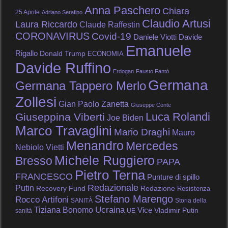
Anna Paschero
Chiara
25 Aprile
Adriano Serafino
Claudio Artusi
Laura Riccardo
Claude Raffestin
CORONAVIRUS
Covid-19
Daniele Viotti
Davide
Emanuele
Rigallo
Donald Trump
ECONOMIA
Davide Ruffino
Erdogan
Fausto Fantò
Germana
Germana Tappero Merlo
Zollesi
Gian Paolo Zanetta
Giuseppe Conte
Luca Rolandi
Giuseppina Viberti
Joe Biden
Marco Travaglini
Mario Draghi
Mauro
Menandro
Mercedes
Nebiolo Vietti
Michele Ruggiero
Bresso
PAPA
Pietro Terna
FRANCESCO
Punture di spillo
Redazionale
Putin
Recovery Fund
Redazione
Resistenza
Stefano Marengo
Rocco Artifoni
SANITÀ
Storia della
Tiziana Bonomo
Ucraina
Vice
Vladimir Putin
sanità
UE