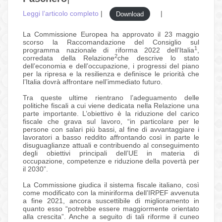
Leggi l’articolo completo
|
|
Download
La Commissione Europea ha approvato il 23 maggio
scorso la Raccomandazione del Consiglio sul
1
programma nazionale di riforma 2022 dell’Italia
,
2
corredata della Relazione
che descrive lo stato
dell’economia e dell’occupazione, i progressi del piano
per la ripresa e la resilienza e definisce le priorità che
l’Italia dovrà affrontare nell’immediato futuro.
Tra queste ultime rientrano l’adeguamento delle
politiche fiscali a cui viene dedicata nella Relazione una
parte importante. L’obiettivo è la riduzione del carico
fiscale che grava sul lavoro, “in particolare per le
persone con salari più bassi, al fine di avvantaggiare i
lavoratori a basso reddito affrontando così in parte le
disuguaglianze attuali e contribuendo al conseguimento
degli obiettivi principali dell’UE in materia di
occupazione, competenze e riduzione della povertà per
il 2030”.
La Commissione giudica il sistema fiscale italiano, così
come modificato con la miniriforma dell’IRPEF avvenuta
a fine 2021, ancora suscettibile di miglioramento in
quanto esso “potrebbe essere maggiormente orientato
alla crescita”. Anche a seguito di tali riforme il cuneo