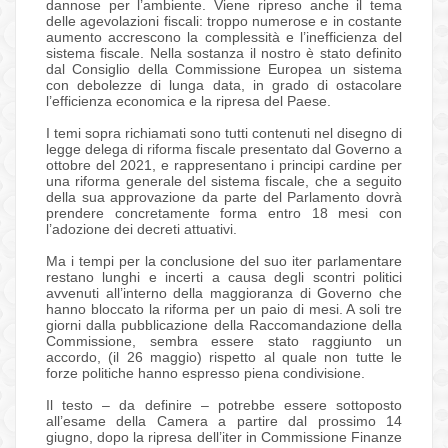
dannose per l’ambiente. Viene ripreso anche il tema
delle agevolazioni fiscali: troppo numerose e in costante
aumento accrescono la complessità e l’inefficienza del
sistema fiscale. Nella sostanza il nostro è stato definito
dal Consiglio della Commissione Europea un sistema
con debolezze di lunga data, in grado di ostacolare
l’efficienza economica e la ripresa del Paese.
I temi sopra richiamati sono tutti contenuti nel disegno di
legge delega di riforma fiscale presentato dal Governo a
ottobre del 2021, e rappresentano i principi cardine per
una riforma generale del sistema fiscale, che a seguito
della sua approvazione da parte del Parlamento dovrà
prendere concretamente forma entro 18 mesi con
l’adozione dei decreti attuativi.
Ma i tempi per la conclusione del suo iter parlamentare
restano lunghi e incerti a causa degli scontri politici
avvenuti all’interno della maggioranza di Governo che
hanno bloccato la riforma per un paio di mesi. A soli tre
giorni dalla pubblicazione della Raccomandazione della
Commissione, sembra essere stato raggiunto un
accordo, (il 26 maggio) rispetto al quale non tutte le
forze politiche hanno espresso piena condivisione.
Il testo – da definire – potrebbe essere sottoposto
all’esame della Camera a partire dal prossimo 14
giugno, dopo la ripresa dell’iter in Commissione Finanze