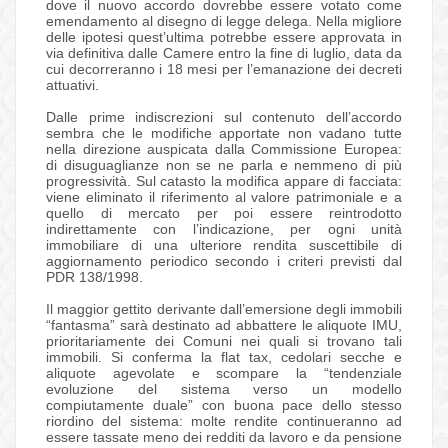
dove il nuovo accordo dovrebbe essere votato come
emendamento al disegno di legge delega. Nella migliore
delle ipotesi quest’ultima potrebbe essere approvata in
via definitiva dalle Camere entro la fine di luglio, data da
cui decorreranno i 18 mesi per l’emanazione dei decreti
attuativi.
Dalle prime indiscrezioni sul contenuto dell’accordo
sembra che le modifiche apportate non vadano tutte
nella direzione auspicata dalla Commissione Europea:
di disuguaglianze non se ne parla e nemmeno di più
progressività. Sul catasto la modifica appare di facciata:
viene eliminato il riferimento al valore patrimoniale e a
quello di mercato per poi essere reintrodotto
indirettamente con l’indicazione, per ogni unità
immobiliare di una ulteriore rendita suscettibile di
aggiornamento periodico secondo i criteri previsti dal
PDR 138/1998.
Il maggior gettito derivante dall’emersione degli immobili
“fantasma” sarà destinato ad abbattere le aliquote IMU,
prioritariamente dei Comuni nei quali si trovano tali
immobili. Si conferma la flat tax, cedolari secche e
aliquote agevolate e scompare la “tendenziale
evoluzione del sistema verso un modello
compiutamente duale” con buona pace dello stesso
riordino del sistema: molte rendite continueranno ad
essere tassate meno dei redditi da lavoro e da pensione