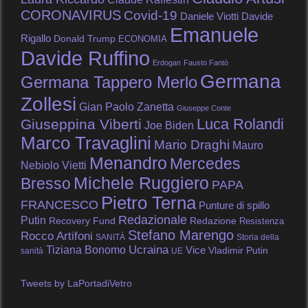
CORONAVIRUS
Covid-19
Daniele Viotti
Davide
Emanuele
Rigallo
Donald Trump
ECONOMIA
Davide Ruffino
Erdogan
Fausto Fantò
Germana
Germana Tappero Merlo
Zollesi
Gian Paolo Zanetta
Giuseppe Conte
Luca Rolandi
Giuseppina Viberti
Joe Biden
Marco Travaglini
Mario Draghi
Mauro
Menandro
Mercedes
Nebiolo Vietti
Michele Ruggiero
Bresso
PAPA
Pietro Terna
FRANCESCO
Punture di spillo
Redazionale
Putin
Recovery Fund
Redazione
Resistenza
Stefano Marengo
Rocco Artifoni
SANITÀ
Storia della
Tiziana Bonomo
Ucraina
Vice
Vladimir Putin
sanità
UE
Tweets by LaPortadiVetro