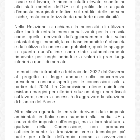
fiscale sul lavoro, è rimasto infatti elevato rispetto ad
altri stati membri dell’UE e il profilo delle aliquote
d’imposta marginali effettive sul reddito delle persone
fisiche, resta caratterizzato da una forte discontinuità.
Nella Relazione si richiama la necessità di utilizzare
altre fonti di entrata meno penalizzanti per la crescita
come quelle derivanti dall’aggiornamento dei valori
catastali degli immobili, la cui base imponibile è obsoleta
e dall’utilizzo di concessioni pubbliche, quali le spiagge,
in quanto quest’ultime sono state automaticamente
rinnovate per lunghi periodi e a valori di gran lunga
inferiori a quelli di mercato.
Le modifiche introdotte a febbraio del 2022 dal Governo
al progetto di legge annuale sulla concorrenza,
prevedono concorsi aperti per le concessioni solo a
partire dal 2024. La Commissione ritiene quindi che
esistano margini per ulteriori riduzioni degli oneri fiscali
sul lavoro, senza la necessità di aggravare la situazione
di bilancio del Paese.
Altro rilievo riguarda le entrate derivanti dalle imposte
ambientali: in Italia sono superiori alla media UE a
causa delle imposte sull’energia, ma la loro struttura, a
giudizio della Commissione, non promuove
sufficientemente la transizione verso tecnologie più
pulite per effetto dell’ampio ricorso a sovvenzioni