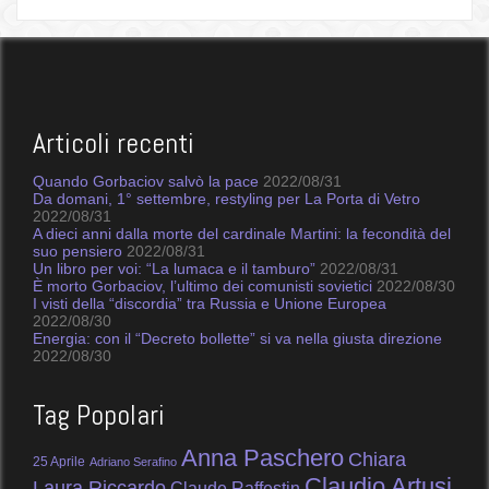
Articoli recenti
Quando Gorbaciov salvò la pace
2022/08/31
Da domani, 1° settembre, restyling per La Porta di Vetro
2022/08/31
A dieci anni dalla morte del cardinale Martini: la fecondità del
suo pensiero
2022/08/31
Un libro per voi: “La lumaca e il tamburo”
2022/08/31
È morto Gorbaciov, l’ultimo dei comunisti sovietici
2022/08/30
I visti della “discordia” tra Russia e Unione Europea
2022/08/30
Energia: con il “Decreto bollette” si va nella giusta direzione
2022/08/30
Tag Popolari
Anna Paschero
Chiara
25 Aprile
Adriano Serafino
Claudio Artusi
Laura Riccardo
Claude Raffestin