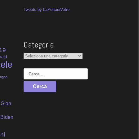
Tweets by LaPortadiVetro
Categorie
19
Categorie
nald
ele
Ricerca
per:
dogan
Gian
 Biden
hi