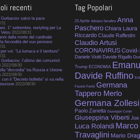
coli recenti
Tag Popolari
Gorbaciov salvò la pace
Anna
25 Aprile
Adriano Serafino
/31
Paschero
ni, 1° settembre, restyling per La
Chiara Laura
 Vetro
2022/08/31
Riccardo
Claude Raffestin
anni dalla morte del cardinale
Claudio Artusi
 la fecondità del suo pensiero
/31
CORONAVIRUS
Covid-
 per voi: “La lumaca e il tamburo”
/31
Daniele Viotti
Davide Rigallo
Do
 Gorbaciov, l’ultimo dei comunisti
Emanu
i
2022/08/30
Trump
ECONOMIA
della “discordia” tra Russia e Unione
Davide Ruffino
a
2022/08/30
Er
 con il “Decreto bollette” si va nella
Germana
irezione
2022/08/30
Fausto Fantò
Tappero Merlo
Germana Zollesi
Paolo Zanetta
Giuseppe Conte
Giuseppina Viberti
Joe
Marco
Luca Rolandi
Travaglini
Mario Drag