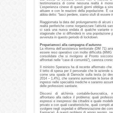
testimonianza di come nessuna realtà è monolit
L’esperienza cinese di questi giorni obbliga a sin
attuare e con le reazioni della popolazione. È ca
abbia detto: “lasci perdere, siamo stufi di essere in
Riaggiornata la data del prolungamento di alcuni ob
realtà periferiche come riorganizzare l’attività sa
ci sarà una nuova ondata di qualche variante o s
stagionale che si diffonderà in una popolazione pi
avvenuta in questo periodo di lockdown.
Prepariamoci alla campagna d’autunno
La riforma dell’assistenza territoriale (DM 71) ar
essere reso operativo con molte difficoltà (MMG re
consolidate che si rivolgono al Pronto soccor
affrontati nelle “case di comunità”)¸ carenza cronica
Il ministro Speranza ha di recente affermato che
il tetto di spesa per il personale che le aziende 
come una spada di Damocle sulla testa (si devon
2014 – 1,4%), che saranno aumentate le borse di 
ingressi nelle specialità mediche e saranno assunt
delle professioni sanitarie.
Discorsi di alchimia contabile-burocratica
affrontano alla radice il problema: quali professi
espressi e inespressi dai cittadini e quale modell
privato e con quali caratteristiche, quali compiti 
svolgere negli ospedali e differenziazione dei compi
Farmacie). A questi problemi di ampio respiro, se