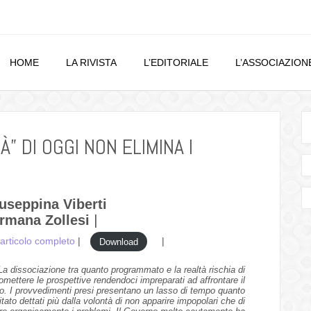
HOME
LA RIVISTA
L’EDITORIALE
L’ASSOCIAZION
À” DI OGGI NON ELIMINA I
useppina Viberti
rmana Zollesi
|
’articolo completo
|
|
Download
La dissociazione tra quanto programmato e la realtà rischia di
mettere le prospettive rendendoci impreparati ad affrontare il
ro. I provvedimenti presi presentano un lasso di tempo quanto
itato dettati più dalla volontà di non apparire impopolari che di