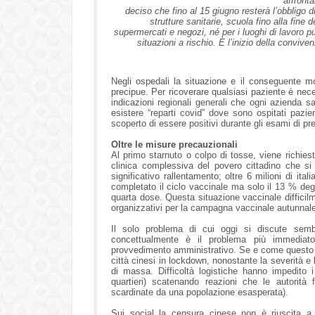
affront
deciso che fino al 15 giugno resterà l’obbligo d
strutture sanitarie, scuola fino alla fine 
supermercati e negozi, né per i luoghi di lavoro p
situazioni a rischio. È l’inizio della conviv
Negli ospedali la situazione e il conseguente mo
precipue. Per ricoverare qualsiasi paziente è nece
indicazioni regionali generali che ogni azienda san
esistere “reparti covid” dove sono ospitati pazie
scoperto di essere positivi durante gli esami di pr
Oltre le misure precauzionali
Al primo starnuto o colpo di tosse, viene richie
clinica complessiva del povero cittadino che si 
significativo rallentamento; oltre 6 milioni di it
completato il ciclo vaccinale ma solo il 13 % de
quarta dose. Questa situazione vaccinale difficilm
organizzativi per la campagna vaccinale autunnale
Il solo problema di cui oggi si discute sem
concettualmente è il problema più immediato
provvedimento amministrativo. Se e come questo vie
città cinesi in lockdown, nonostante la severità e 
di massa. Difficoltà logistiche hanno impedito i
quartieri) scatenando reazioni che le autorità 
scardinate da una popolazione esasperata).
Sui social la censura cinese non è riuscita a 