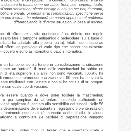
are organicamente i problemi. Il Governo molto cautamente ha
i indossare le mascherine per aerei, treni, bus, cinema, teatri,
dell’anno scolastico; niente obbligo al chiuso per bar, ristoranti,
ubblici e privati. Si pensa a raccomandazioni specifiche per le
enza con il virus che richiederà un nuovo approccio al problema
differenziando le diverse situazioni in base al rischio.
do di affrontare la vita quotidiana è da definire con regole
ssario fare il tampone antigenico o molecolare (sulla base di
itaria ha adattato alla propria realtà). Infatti, continuano ad
nti affetti da patologie di vario tipo che hanno casualmente
e-ricovero e sono asintomatici o paucisintomatici.
sto un tampone, senza tenere in considerazione la situazione
sente un “untore”. Il trend delle vaccinazioni ha subito un
aliani di età superiore a 5 anni non sono vaccinati, l’88,9% ha
gli immunocompromessi e anziani over 80 anni ha ricevuto la
ente migliorerà con l’estate e non si ha notizia di su progetti
 e con quale tipo di vaccino.
bra essere quando e dove poter togliere la mascherina;
 e più semplice da affrontare, essendo sufficiente un
ne applicato è lasciato alla sensibilità dei singoli. Nelle 56
la determinazione delle autorità si registrano violente reazioni
 rifornimenti essenziali (è mancato anche il cibo in alcuni
faticano a controllare (le barriere di separazione vengono
fermare il video “voci di Aprile” che è diventato virale a