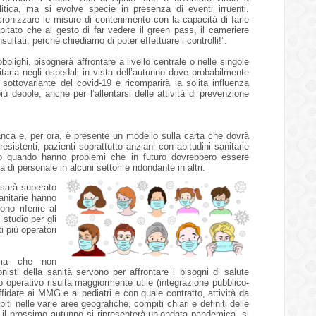
ica, ma si evolve specie in presenza di eventi irruenti.
cronizzare le misure di contenimento con la capacità di farle
pitato che al gesto di far vedere il green pass, il cameriere
sultati, perché chiediamo di poter effettuare i controlli!”.
blighi, bisognerà affrontare a livello centrale o nelle singole
nitaria negli ospedali in vista dell’autunno dove probabilmente
ottovariante del covid-19 e ricomparirà la solita influenza
ù debole, anche per l’allentarsi delle attività di prevenzione
ranca e, per ora, è presente un modello sulla carta che dovrà
sistenti, pazienti soprattutto anziani con abitudini sanitarie
so quando hanno problemi che in futuro dovrebbero essere
 di personale in alcuni settori e ridondante in altri.
 sarà superato
sanitarie hanno
o riferire al
studio per gli
i più operatori
, ma che non
onisti della sanità servono per affrontare i bisogni di salute
o operativo risulta maggiormente utile (integrazione pubblico-
affidare ai MMG e ai pediatri e con quale contratto, attività da
ti nelle varie aree geografiche, compiti chiari e definiti delle
 il prossimo autunno si ripresenterà un’ondata pandemica, si