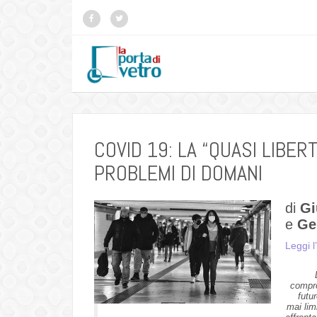
COVID 19: LA “QUASI LIBERT
PROBLEMI DI DOMANI
di
Gi
e
Ge
Leggi l
compro
futu
mai lim