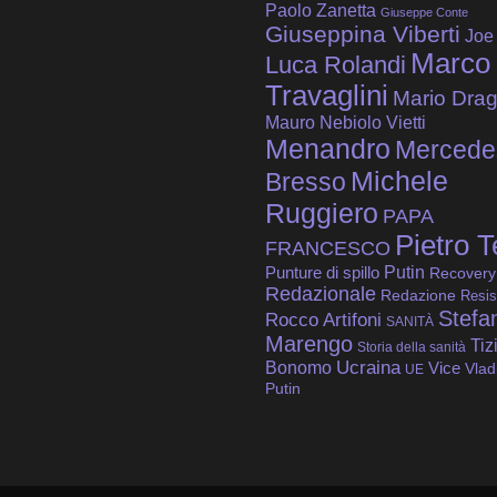
Paolo Zanetta
Giuseppe Conte
Giuseppina Viberti
Joe
Marco
Luca Rolandi
Travaglini
Mario Drag
Mauro Nebiolo Vietti
Menandro
Mercede
Michele
Bresso
Ruggiero
PAPA
Pietro T
FRANCESCO
Putin
Punture di spillo
Recovery
Redazionale
Redazione
Resis
Stefa
Rocco Artifoni
SANITÀ
Marengo
Tiz
Storia della sanità
Bonomo
Ucraina
Vice
Vlad
UE
Putin