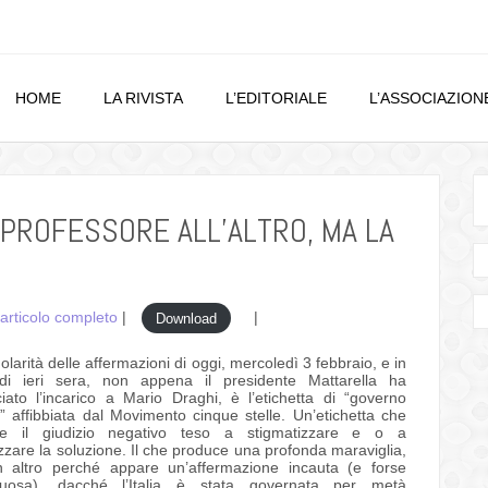
HOME
LA RIVISTA
L’EDITORIALE
L’ASSOCIAZION
 PROFESSORE ALL’ALTRO, MA LA
’articolo completo
|
|
Download
olarità delle affermazioni di oggi, mercoledì 3 febbraio, e in
di ieri sera, non appena il presidente Mattarella ha
iato l’incarico a Mario Draghi, è l’etichetta di “governo
o” affibbiata dal Movimento cinque stelle. Un’etichetta che
de il giudizio negativo teso a stigmatizzare e o a
zzare la soluzione. Il che produce una profonda maraviglia,
 altro perché appare un’affermazione incauta (e forse
tuosa), dacché l’Italia è stata governata per metà