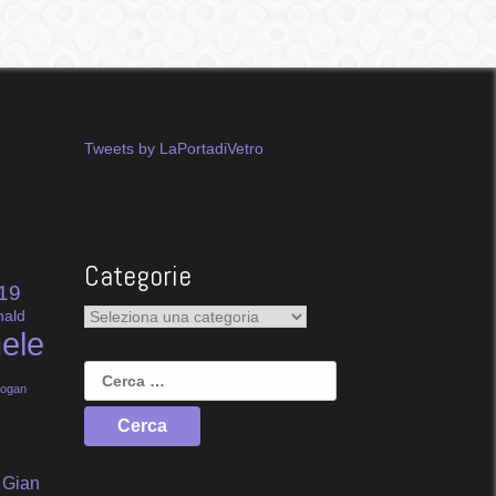
Tweets by LaPortadiVetro
Categorie
19
Categorie
nald
ele
Ricerca
per:
dogan
Gian