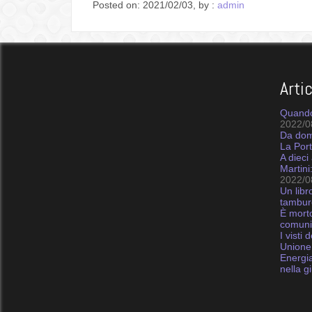
Posted on: 2021/02/03, by :
admin
Arti
Quando
2022/0
Da doma
La Port
A dieci
Martini
2022/0
Un libr
tambur
È morto
comunis
I visti 
Unione
Energia
nella g