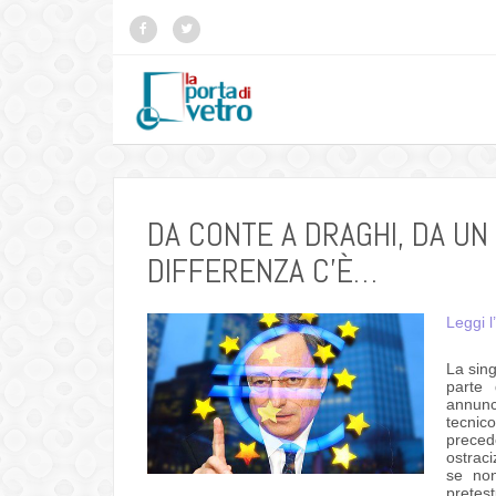
DA CONTE A DRAGHI, DA UN
DIFFERENZA C’È…
Leggi l
La sing
parte 
annunc
tecnic
prece
ostraci
se non
pretes