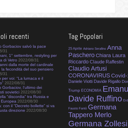
coli recenti
Tag Popolari
 Gorbaciov salvò la pace
Anna
25 Aprile
Adriano Serafino
8/31
Paschero
Chiara Laura
ni, 1° settembre, restyling per
a di Vetro
2022/08/31
Riccardo
Claude Raffestin
 anni dalla morte del cardinale
Claudio Artusi
: la fecondità del suo pensiero
8/31
CORONAVIRUS
Covid-
o per voi: “La lumaca e il
Daniele Viotti
Davide Rigallo
Do
o”
2022/08/31
Emanu
 Gorbaciov, l’ultimo dei
Trump
ECONOMIA
ti sovietici
2022/08/30
Davide Ruffino
della “discordia” tra Russia e
Er
 Europea
2022/08/30
: con il “Decreto bollette” si va
Germana
Fausto Fantò
iusta direzione
2022/08/30
Tappero Merlo
Germana Zollesi