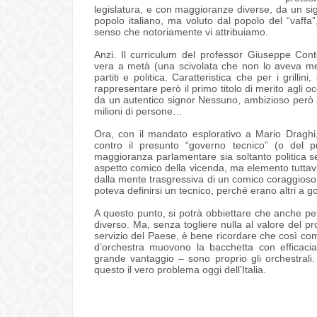
legislatura, e con maggioranze diverse, da un si
popolo italiano, ma voluto dal popolo del “vaffa
senso che notoriamente vi attribuiamo.
Anzi. Il curriculum del professor Giuseppe Cont
vera a metà (una scivolata che non lo aveva me
partiti e politica. Caratteristica che per i gril
rappresentare però il primo titolo di merito agli occ
da un autentico signor Nessuno, ambizioso però al 
milioni di persone…
Ora, con il mandato esplorativo a Mario Draghi, i
contro il presunto “governo tecnico” (o del 
maggioranza parlamentare sia soltanto politica s
aspetto comico della vicenda, ma elemento tuttav
dalla mente trasgressiva di un comico coraggioso
poteva definirsi un tecnico, perché erano altri a g
A questo punto, si potrà obbiettare che anche pe
diverso. Ma, senza togliere nulla al valore del prof
servizio del Paese, è bene ricordare che così com
d’orchestra muovono la bacchetta con efficacia
grande vantaggio – sono proprio gli orchestral
questo il vero problema oggi dell’Italia.