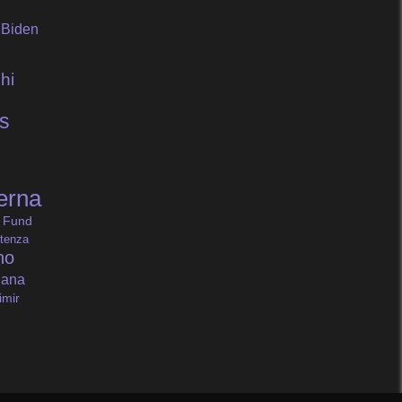
 Biden
hi
s
erna
 Fund
tenza
no
iana
imir