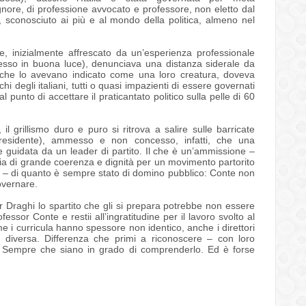
gnore, di professione avvocato e professore, non eletto dal
”, sconosciuto ai più e al mondo della politica, almeno nel
e, inizialmente affrescato da un’esperienza professionale
sso in buona luce), denunciava una distanza siderale da
lini, che lo avevano indicato come una loro creatura, doveva
hi degli italiani, tutti o quasi impazienti di essere governati
punto di accettare il praticantato politico sulla pelle di 60
l grillismo duro e puro si ritrova a salire sulle barricate
presidente), ammesso e non concesso, infatti, che una
e guidata da un leader di partito. Il che è un’ammissione –
ia di grande coerenza e dignità per un movimento partorito
 – di quanto è sempre stato di domino pubblico: Conte non
overnare.
r Draghi lo spartito che gli si prepara potrebbe non essere
essor Conte e restii all’ingratitudine per il lavoro svolto al
e i curricula hanno spessore non identico, anche i direttori
 diversa. Differenza che primi a riconoscere – con loro
i. Sempre che siano in grado di comprenderlo. Ed è forse