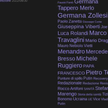
Germana
irezione
2022/08/30
Fausto Fantò
Tappero Merlo
Germana Zollesi
Paolo Zanetta
Giuseppe Conte
Giuseppina Viberti
Joe
Marco
Luca Rolandi
Travaglini
Mario Drag
Mauro Nebiolo Vietti
Menandro
Mercede
Michele
Bresso
Ruggiero
PAPA
Pietro T
FRANCESCO
Putin
Punture di spillo
Recovery
Redazionale
Redazione
Resis
Stefa
Rocco Artifoni
SANITÀ
Marengo
Tiz
Storia della sanità
Bonomo
Ucraina
Vice
Vlad
UE
Putin