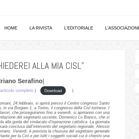
HOME
LA RIVISTA
L’EDITORIALE
L’ASSOCIAZION
IEDEREI ALLA MIA CISL”
riano Serafino
|
’articolo completo
|
|
Download
omani, 24 febbraio, si aprirà presso il Centro congressi Santo
o, in via Borgaro 1, a Torino, il congresso della Cisl torinese. I
lavori, che proseguiranno fino a venerdì, si apriranno con una
relazione del segretario uscente, Domenico Lo Bianco, che si
da alla guida del sindacato d’ispirazione cattolica. La giornata
sarà conclusa dall’intervento del segretario regionale, Alessio
erraris. Venerdì, è prevista la chiusura del segretario generale
nte per la Cisl e per tutti i soggetti sociali cui è chiesto una