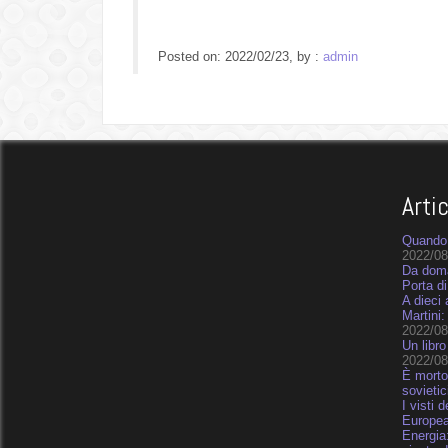
Posted on: 2022/02/23, by :
admin
Arti
Quando 
2022/08
Da doma
Porta di
A dieci 
Martini:
2022/08
Un libro
2022/08
È morto
sovietic
I visti 
Europe
Energia: