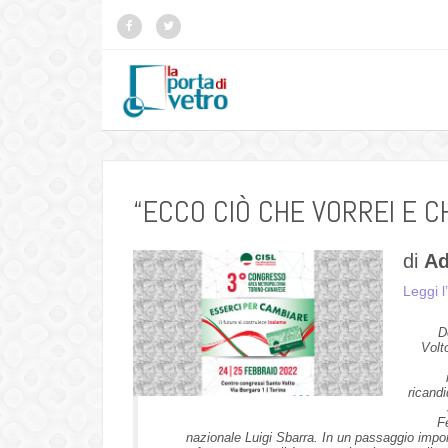
“ECCO CIÒ CHE VORREI E CH
di
Ad
Leggi l
D
Volt
ricandi
F
nazionale Luigi Sbarra. In un passaggio importa