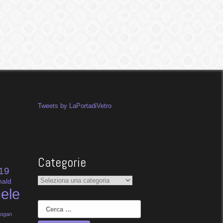
Tweets by LaPortadiVetro
Categorie
19
Categorie
nald
ele
Ricerca
per:
dogan