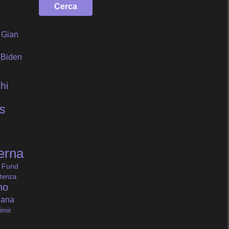
Gian
 Biden
hi
s
erna
 Fund
tenza
no
iana
imir