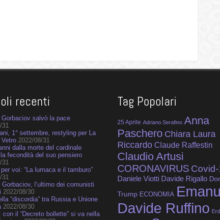
coli recenti
Tag Popolari
Gorbaciov salvò la pace
Anna
25 Aprile
Adriano Serafino
/31
Paschero
ni, 1° settembre, restyling per La
Chiara Laura
 Vetro
2022/08/31
Riccardo
Claude Raffestin
anni dalla morte del cardinale
Claudio Artusi
 la fecondità del suo pensiero
/31
CORONAVIRUS
Covid-
 per voi: “La lumaca e il tamburo”
/31
Daniele Viotti
Davide Rigallo
Do
 Gorbaciov, l’ultimo dei comunisti
Emanu
i
2022/08/30
Trump
ECONOMIA
della “discordia” tra Russia e Unione
Davide Ruffino
a
2022/08/30
Er
 con il “Decreto bollette” si va nella