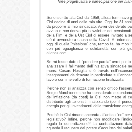
forte progettualità e partecipazione per rila
Sono iscritto alla Cisl dal 1959, allora terminavo g
Cisl decine di anni della mia vita. Oggi ho 81 an
da proporre al mio sindacato. Avrei desiderato p
avviso e non ricevo più newsletter dei pensionati.
della Flm, e della Ust Cisl di essere invitato a s
ciò è avvenuto a causa della Covid. Mi interessa
oggi di quella “missione” che, tempo fa, ha mobili
con più eguaglianza e solidarietà, con più gi
alienazione.
Se mi fosse dato di “prendere parola” avrei posto
analizzare il fallimento dell’iniziativa sindacal
mons. Cesare Nosiglia si è trovato nell’inconsu
insegnamenti da ricavare in particolare sull’annoso
lavoro con intervallo di formazione finalizzata.
Perché non si analizza con senso critico l’assenso
Sergio Marchionne che ha considerato secondario il
dell’inflazione (da costi) la Cisl non mette al ce
distribuite agli azionisti finalizzando (per il peri
energia per gli investimenti della transizione energ
Perché la Cisl rimane ancorata all’antico “no” per
legislativo? Infine, perché non modificare l’indi
regola la contrattazione? La contrattazione ital
riguarda il recupero del potere d’acquisto dei salar