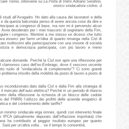
nciare Torino, interviene su La Porta di Vetro Adriano Serafino,
storico sindacalista cislino. d
li studi all’Avogadro. Ho dato alla causa dei lavoratori e della
ni e da questa balconata penso di avere ancora cose da dire e
artecipare ai congressi di base, ma non mi è pervenuto alcun
 Avrei desiderato per i miei trascorsi di segretario della Fim,
eguire i congressi. Mentirei a me stesso se dicessi che tutto
va esserci per farmi un’idea di quanto rimanga nella Cisl di
tato moltissimi alla partecipazione con una visione di società
ustizia e democrazia partecipata, con più lavoro e meno
 alcune domande. Perché la Cisl non apre una riflessione per
e nel clamoroso caso dell’ex-Embrago, dove il vescovo uscente
eto ruolo di “sindacalista di complemento”? Ci sono grandi
 problema irrisolto della mobilità da posto di lavoro a posto di
 incondizionato dato dalla Cisl e dalla Fim alla strategia di
 mercato dell’auto elettrica? Perché in un periodo di rilancio
ntro della riflessione la richiesta di un blocco delle cedole
odo del PNRR) l’utilizzo dei profitti delle aziende erogatrici di
etica e del contenimento delle tariffe?
 un minimo sindacale erga omnes, quindi con intervento finale
ce IPCA (attualmente depurato dall’inflazione importata) che
iana ha contribuito al peggior risultato europeo per quanto
i. Sarà per un’altra volta… se il tempo lo consentirà.