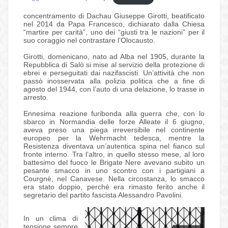
concentramento di Dachau Giuseppe Girotti, beatificato
nel 2014 da Papa Francesco, dichiarato dalla Chiesa
“martire per carità”, uno dei “giusti tra le nazioni” per il
suo coraggio nel contrastare l’Olocausto.
Girotti, domenicano, nato ad Alba nel 1905, durante la
Repubblica di Salò si mise al servizio della protezione di
ebrei e perseguitati dai nazifascisti. Un’attività che non
passò inosservata alla polizia politica che a fine di
agosto del 1944, con l’auto di una delazione, lo trasse in
arresto.
Ennesima reazione furibonda alla guerra che, con lo
sbarco in Normandia delle forze Alleate il 6 giugno,
aveva preso una piega irreversibile nel continente
europeo per la Wehrmacht tedesca, mentre la
Resistenza diventava un’autentica spina nel fianco sul
fronte interno. Tra l’altro, in quello stesso mese, al loro
battesimo del fuoco le Brigate Nere avevano subito un
pesante smacco in uno scontro con i partigiani a
Courgnè, nel Canavese. Nella circostanza, lo smacco
era stato doppio, perché era rimasto ferito anche il
segretario del partito fascista Alessandro Pavolini.
In un clima di
tensione sempre