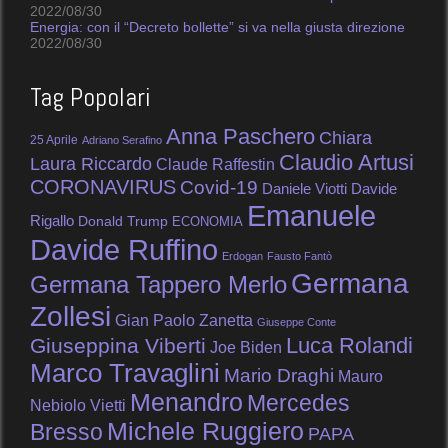
2022/08/30
Energia: con il “Decreto bollette” si va nella giusta direzione
2022/08/30
Tag Popolari
Anna Paschero
Chiara
25 Aprile
Adriano Serafino
Claudio Artusi
Laura Riccardo
Claude Raffestin
CORONAVIRUS
Covid-19
Daniele Viotti
Davide
Emanuele
Rigallo
Donald Trump
ECONOMIA
Davide Ruffino
Erdogan
Fausto Fantò
Germana
Germana Tappero Merlo
Zollesi
Gian Paolo Zanetta
Giuseppe Conte
Luca Rolandi
Giuseppina Viberti
Joe Biden
Marco Travaglini
Mario Draghi
Mauro
Menandro
Mercedes
Nebiolo Vietti
Michele Ruggiero
Bresso
PAPA