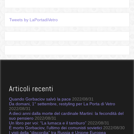
Tweets by LaPortadiVetro
Articoli recenti
Quando Gorbaciov salvò la pace
2022/08/31
Da domani, 1° settembre, restyling per La Porta di Vetro
2022/08/31
A dieci anni dalla morte del cardinale Martini: la fecondità del
suo pensiero
2022/08/31
Un libro per voi: “La lumaca e il tamburo”
2022/08/31
È morto Gorbaciov, l’ultimo dei comunisti sovietici
2022/08/30
I visti della “discordia” tra Russia e Unione Europea