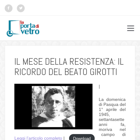
IL MESE DELLA RESISTENZA: IL
RICORDO DEL BEATO GIROTTI
|
La domenica
di Pasqua del
1° aprile del
1945,
settantasette
anni fa,
moriva nel
campo di
Leggi l’articolo completo
|
Download