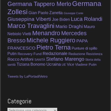
Germana
Germana Tappero Merlo
Zollesi
Gian Paolo Zanetta
Giuseppe Conte
Luca Rolandi
Giuseppina Viberti
Joe Biden
Marco Travaglini
Mario Draghi
Mauro
Menandro
Mercedes
Nebiolo Vietti
Michele Ruggiero
Bresso
PAPA
Pietro Terna
FRANCESCO
Punture di spillo
Redazionale
Putin
Recovery Fund
Redazione
Resistenza
Stefano Marengo
Rocco Artifoni
SANITÀ
Storia della
Tiziana Bonomo
Ucraina
Vice
Vladimir Putin
sanità
UE
Tweets by LaPortadiVetro
Categorie
Categorie