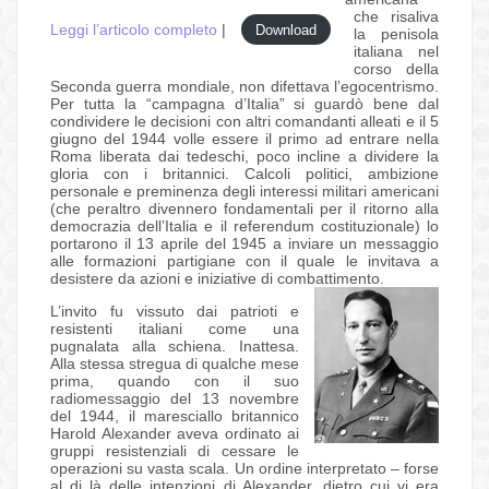
che risaliva
Leggi l’articolo completo
|
Download
la penisola
italiana nel
corso della
Seconda guerra mondiale, non difettava l’egocentrismo.
Per tutta la “campagna d’Italia” si guardò bene dal
condividere le decisioni con altri comandanti alleati e il 5
giugno del 1944 volle essere il primo ad entrare nella
Roma liberata dai tedeschi, poco incline a dividere la
gloria con i britannici. Calcoli politici, ambizione
personale e preminenza degli interessi militari americani
(che peraltro divennero fondamentali per il ritorno alla
democrazia dell’Italia e il referendum costituzionale) lo
portarono il 13 aprile del 1945 a inviare un messaggio
alle formazioni partigiane con il quale le invitava a
desistere da azioni e iniziative di combattimento.
L’invito fu vissuto dai patrioti e
resistenti italiani come una
pugnalata alla schiena. Inattesa.
Alla stessa stregua di qualche mese
prima, quando con il suo
radiomessaggio del 13 novembre
del 1944, il maresciallo britannico
Harold Alexander aveva ordinato ai
gruppi resistenziali di cessare le
operazioni su vasta scala. Un ordine interpretato – forse
al di là delle intenzioni di Alexander, dietro cui vi era