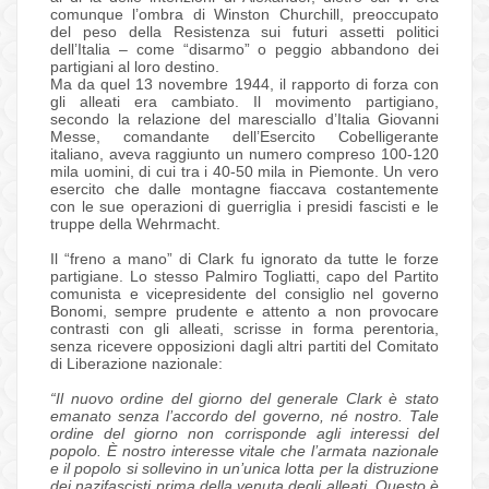
comunque l’ombra di Winston Churchill, preoccupato
del peso della Resistenza sui futuri assetti politici
dell’Italia – come “disarmo” o peggio abbandono dei
partigiani al loro destino.
Ma da quel 13 novembre 1944, il rapporto di forza con
gli alleati era cambiato. Il movimento partigiano,
secondo la relazione del maresciallo d’Italia Giovanni
Messe, comandante dell’Esercito Cobelligerante
italiano, aveva raggiunto un numero compreso 100-120
mila uomini, di cui tra i 40-50 mila in Piemonte. Un vero
esercito che dalle montagne fiaccava costantemente
con le sue operazioni di guerriglia i presidi fascisti e le
truppe della Wehrmacht.
Il “freno a mano” di Clark fu ignorato da tutte le forze
partigiane. Lo stesso Palmiro Togliatti, capo del Partito
comunista e vicepresidente del consiglio nel governo
Bonomi, sempre prudente e attento a non provocare
contrasti con gli alleati, scrisse in forma perentoria,
senza ricevere opposizioni dagli altri partiti del Comitato
di Liberazione nazionale:
“Il nuovo ordine del giorno del generale Clark è stato
emanato senza l’accordo del governo, né nostro. Tale
ordine del giorno non corrisponde agli interessi del
popolo. È nostro interesse vitale che l’armata nazionale
e il popolo si sollevino in un’unica lotta per la distruzione
dei nazifascisti prima della venuta degli alleati. Questo è