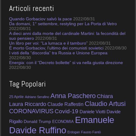
Articoli recenti
Quando Gorbaciov salvò la pace
2022/08/31
Da domani, 1° settembre, restyling per La Porta di Vetro
2022/08/31
A dieci anni dalla morte del cardinale Martini: la fecondità del
suo pensiero
2022/08/31
Un libro per voi: “La lumaca e il tamburo”
2022/08/31
È morto Gorbaciov, l’ultimo dei comunisti sovietici
2022/08/30
I visti della “discordia” tra Russia e Unione Europea
2022/08/30
Energia: con il “Decreto bollette” si va nella giusta direzione
2022/08/30
Tag Popolari
Anna Paschero
Chiara
25 Aprile
Adriano Serafino
Claudio Artusi
Laura Riccardo
Claude Raffestin
CORONAVIRUS
Covid-19
Daniele Viotti
Davide
Emanuele
Rigallo
Donald Trump
ECONOMIA
Davide Ruffino
Erdogan
Fausto Fantò