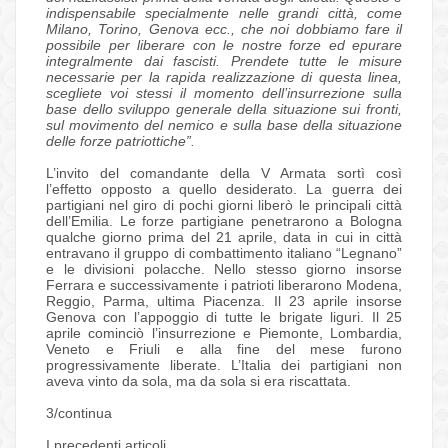
indispensabile specialmente nelle grandi città, come
Milano, Torino, Genova ecc., che noi dobbiamo fare il
possibile per liberare con le nostre forze ed epurare
integralmente dai fascisti. Prendete tutte le misure
necessarie per la rapida realizzazione di questa linea,
scegliete voi stessi il momento dell’insurrezione sulla
base dello sviluppo generale della situazione sui fronti,
sul movimento del nemico e sulla base della situazione
delle forze patriottiche”.
L’invito del comandante della V Armata sortì così
l’effetto opposto a quello desiderato. La guerra dei
partigiani nel giro di pochi giorni liberò le principali città
dell’Emilia. Le forze partigiane penetrarono a Bologna
qualche giorno prima del 21 aprile, data in cui in città
entravano il gruppo di combattimento italiano “Legnano”
e le divisioni polacche. Nello stesso giorno insorse
Ferrara e successivamente i patrioti liberarono Modena,
Reggio, Parma, ultima Piacenza. Il 23 aprile insorse
Genova con l’appoggio di tutte le brigate liguri. Il 25
aprile cominciò l’insurrezione e Piemonte, Lombardia,
Veneto e Friuli e alla fine del mese furono
progressivamente liberate. L’Italia dei partigiani non
aveva vinto da sola, ma da sola si era riscattata.
3/continua
I precedenti articoli