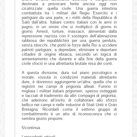
destinata a provocare ferite ancora oggi non
cicatrizzate: quella civile. Una guerra intestina
combattuta tra i militari del Regio Esercito e i
partigiani da una parte, e i militi della Repubblica di
Salò dall’altra. Italiani contro italiani con le armi in
pugno, in un orrore che si moltiplicò di giorno in
giorno. Arresti, torture, massacri, alimentati dalla
repressione nazista con il sostegno dell’alienazione
rabbiosa dei repubblichini per una guerra perduta,
senza sbocchi, che portò le forze della Rsi a uccidere
patrioti partigiani, a depredare, eliminare e deportare
cittadini di origine ebraica, secondo un logica di
annientamento che durante e alla fine della guerra
civile sfociò in una altrettanta brutale resa dei conti.
A questa divisione, dura sul piano psicologico e
morale, vissuta in condizioni materiali altrettanto
dure, è doveroso aggiungerne un’altra: quella che si
registrò nei campi di prigionia alleati. Furono in
migliaia i militari italiani prigionieri, spesso osteggiati
e tacciati di tradimento da altri compagni di prigionia,
che aderirono all’invito di collaborare allo sforzo
bellico nei campi e nelle industrie di Stati Uniti e Gran
Bretagna. Ricordarli come il settimo gruppo di
combattimento è un atto di riconoscenza che ci
sembra giusto proporre.
5/continua
I precedenti articoli