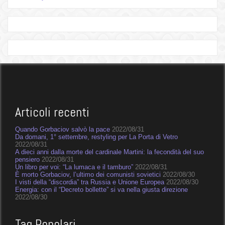
Articoli recenti
Quando Gorbaciov salvò la pace
2022/08/31
Da domani, 1° settembre, restyling per La Porta di Vetro
2022/08/31
A dieci anni dalla morte del cardinale Martini: la fecondità del suo
pensiero
2022/08/31
Un libro per voi: “La lumaca e il tamburo”
2022/08/31
È morto Gorbaciov, l’ultimo dei comunisti sovietici
2022/08/30
I visti della “discordia” tra Russia e Unione Europea
2022/08/30
Energia: con il “Decreto bollette” si va nella giusta direzione
2022/08/30
Tag Popolari