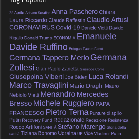
Anna Paschero
Chiara
25 Aprile
Adriano Serafino
Claudio Artusi
Laura Riccardo
Claude Raffestin
CORONAVIRUS
Covid-19
Daniele Viotti
Davide
Emanuele
Rigallo
Donald Trump
ECONOMIA
Davide Ruffino
Erdogan
Fausto Fantò
Germana
Germana Tappero Merlo
Zollesi
Gian Paolo Zanetta
Giuseppe Conte
Luca Rolandi
Giuseppina Viberti
Joe Biden
Marco Travaglini
Mario Draghi
Mauro
Menandro
Mercedes
Nebiolo Vietti
Michele Ruggiero
Bresso
PAPA
Pietro Terna
FRANCESCO
Punture di spillo
Redazionale
Putin
Recovery Fund
Redazione
Resistenza
Stefano Marengo
Rocco Artifoni
SANITÀ
Storia della
Tiziana Bonomo
Ucraina
Vice
Vladimir Putin
sanità
UE