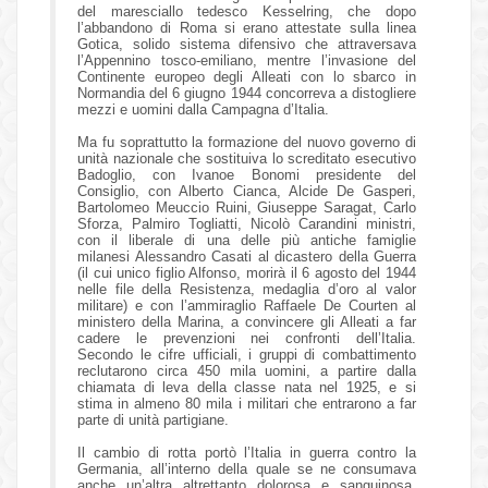
del maresciallo tedesco Kesselring, che dopo
l’abbandono di Roma si erano attestate sulla linea
Gotica, solido sistema difensivo che attraversava
l’Appennino tosco-emiliano, mentre l’invasione del
Continente europeo degli Alleati con lo sbarco in
Normandia del 6 giugno 1944 concorreva a distogliere
mezzi e uomini dalla Campagna d’Italia.
Ma fu soprattutto la formazione del nuovo governo di
unità nazionale che sostituiva lo screditato esecutivo
Badoglio, con Ivanoe Bonomi presidente del
Consiglio, con Alberto Cianca, Alcide De Gasperi,
Bartolomeo Meuccio Ruini, Giuseppe Saragat, Carlo
Sforza, Palmiro Togliatti, Nicolò Carandini ministri,
con il liberale di una delle più antiche famiglie
milanesi Alessandro Casati al dicastero della Guerra
(il cui unico figlio Alfonso, morirà il 6 agosto del 1944
nelle file della Resistenza, medaglia d’oro al valor
militare) e con l’ammiraglio Raffaele De Courten al
ministero della Marina, a convincere gli Alleati a far
cadere le prevenzioni nei confronti dell’Italia.
Secondo le cifre ufficiali, i gruppi di combattimento
reclutarono circa 450 mila uomini, a partire dalla
chiamata di leva della classe nata nel 1925, e si
stima in almeno 80 mila i militari che entrarono a far
parte di unità partigiane.
Il cambio di rotta portò l’Italia in guerra contro la
Germania, all’interno della quale se ne consumava
anche un’altra altrettanto dolorosa e sanguinosa,