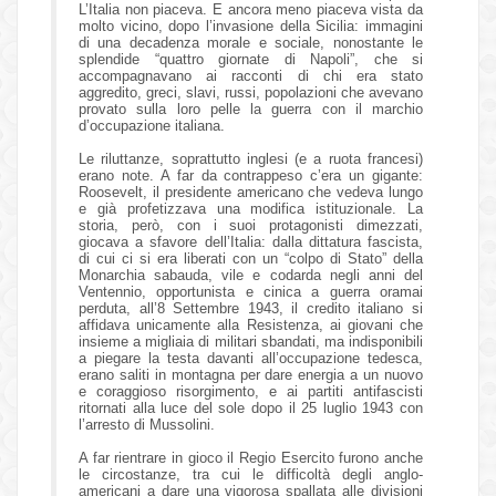
L’Italia non piaceva. E ancora meno piaceva vista da
molto vicino, dopo l’invasione della Sicilia: immagini
di una decadenza morale e sociale, nonostante le
splendide “quattro giornate di Napoli”, che si
accompagnavano ai racconti di chi era stato
aggredito, greci, slavi, russi, popolazioni che avevano
provato sulla loro pelle la guerra con il marchio
d’occupazione italiana.
Le riluttanze, soprattutto inglesi (e a ruota francesi)
erano note. A far da contrappeso c’era un gigante:
Roosevelt, il presidente americano che vedeva lungo
e già profetizzava una modifica istituzionale. La
storia, però, con i suoi protagonisti dimezzati,
giocava a sfavore dell’Italia: dalla dittatura fascista,
di cui ci si era liberati con un “colpo di Stato” della
Monarchia sabauda, vile e codarda negli anni del
Ventennio, opportunista e cinica a guerra oramai
perduta, all’8 Settembre 1943, il credito italiano si
affidava unicamente alla Resistenza, ai giovani che
insieme a migliaia di militari sbandati, ma indisponibili
a piegare la testa davanti all’occupazione tedesca,
erano saliti in montagna per dare energia a un nuovo
e coraggioso risorgimento, e ai partiti antifascisti
ritornati alla luce del sole dopo il 25 luglio 1943 con
l’arresto di Mussolini.
A far rientrare in gioco il Regio Esercito furono anche
le circostanze, tra cui le difficoltà degli anglo-
americani a dare una vigorosa spallata alle divisioni