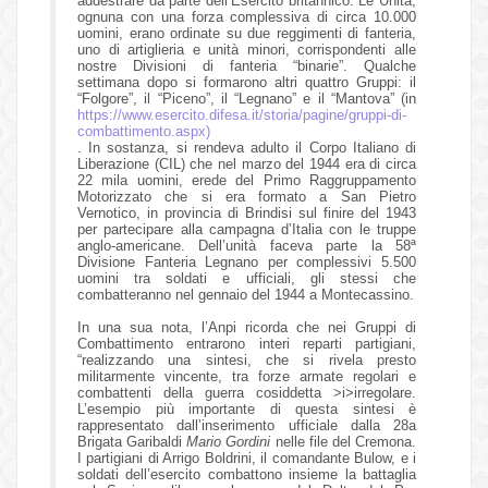
addestrare da parte dell’Esercito britannico. Le Unità,
ognuna con una forza complessiva di circa 10.000
uomini, erano ordinate su due reggimenti di fanteria,
uno di artiglieria e unità minori, corrispondenti alle
nostre Divisioni di fanteria “binarie”. Qualche
settimana dopo si formarono altri quattro Gruppi: il
“Folgore”, il “Piceno”, il “Legnano” e il “Mantova” (in
https://www.esercito.difesa.it/storia/pagine/gruppi-di-
combattimento.aspx)
. In sostanza, si rendeva adulto il Corpo Italiano di
Liberazione (CIL) che nel marzo del 1944 era di circa
22 mila uomini, erede del Primo Raggruppamento
Motorizzato che si era formato a San Pietro
Vernotico, in provincia di Brindisi sul finire del 1943
per partecipare alla campagna d’Italia con le truppe
anglo-americane. Dell’unità faceva parte la 58ª
Divisione Fanteria Legnano per complessivi 5.500
uomini tra soldati e ufficiali, gli stessi che
combatteranno nel gennaio del 1944 a Montecassino.
In una sua nota, l’Anpi ricorda che nei Gruppi di
Combattimento entrarono interi reparti partigiani,
“realizzando una sintesi, che si rivela presto
militarmente vincente, tra forze armate regolari e
combattenti della guerra cosiddetta >i>irregolare.
L’esempio più importante di questa sintesi è
rappresentato dall’inserimento ufficiale dalla 28a
Brigata Garibaldi
Mario Gordini
nelle file del Cremona.
I partigiani di Arrigo Boldrini, il comandante Bulow, e i
soldati dell’esercito combattono insieme la battaglia