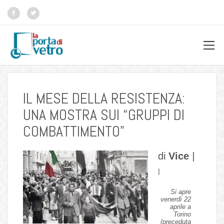
IL MESE DELLA RESISTENZA:
UNA MOSTRA SUI “GRUPPI DI
COMBATTIMENTO”
di
Vice
|
|
Si apre
venerdì 22
aprile a
Torino
(preceduta