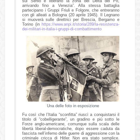
sul Senio e liberano la zona del Delta del Po,
arrivando fino a Venezia”. Alla stessa battaglia
partecipano i Gruppi Friuli e Folgore, che entreranno
con gli alleati a Bologna (20 aprile 1945). Il Legnano
si muoverà sulle direttrici per Brescia, Bergamo e
Torino (in
https://www.anpi.it/storia/289/la-resistenza-
dei-militari-in-italia-i-gruppi-di-combattimento
Una delle foto in esposizione
Fu così che l’Italia “sconfitta” riuscì a conquistarsi il
titolo di “cobelligerante”, un gradino e più sotto le
Forze anglo-americane, comunque sulla scala delle
libertà liberal-democratiche, dopo essere caduta da
fascista nell’inferno delle guerre di aggressione con la
criminale cricca di Hitler. Non era stato semplice.