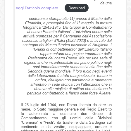
da una
Leggi l’articolo completo
|
Download
conferenza stampa alle 11) presso il Mastio della
Cittadella, e proseguirà fino al 1° maggio, la mostra
fotografica “1943-1945. Dai Gruppi di Combattimento
al nuovo Esercito italiano”. L’iniziativa rientra nelle
attività promosse per il Centenario dell’Associazione
nazionale artiglieri d’Italia (1923-2023) e si avvale del
sostegno del Museo Storico nazionale di Artiglieria. I
“Gruppi di combattimento” dell’Esercito italiano
rappresentano una pagina importante della
Resistenza del nostro Paese. Ma per una serie di
ragioni, anche inconfessabile sul piano politico negli
anni immediatamente successivi alla fine della
Seconda guerra mondiale, il loro ruolo negli eventi
della Liberazione è stato marginalizzato, tenuto in
ombra, divulgato con parsimonia e raramente
affrontato in sede storica con l’attenzione che si
doveva alle migliaia di militari che risalirono la
penisola combattendo a fianco delle forze Alleate.
Il 23 luglio del 1944, con Roma liberata da oltre un
mese, lo Stato maggiore generale del Regio Esercito
fu autorizzato a costituire due Gruppi di
Combattimento, con gli uomini delle Divisioni
“Cremona” e “Friuli”, da trasferire dalla Sardegna sul
continente e da vestire, equipaggiare, armare e