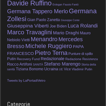
Davide Ruffino
Erdogan
Fausto Fantò
Germana
Germana Tappero Merlo
Zollesi
Gian Paolo Zanetta
Giuseppe Conte
Luca Rolandi
Giuseppina Viberti
Joe Biden
Marco Travaglini
Mario Draghi
Mauro
Menandro
Mercedes
Nebiolo Vietti
Michele Ruggiero
Bresso
PAPA
Pietro Terna
FRANCESCO
Punture di spillo
Redazionale
Putin
Recovery Fund
Redazione
Resistenza
Stefano Marengo
Rocco Artifoni
SANITÀ
Storia della
Tiziana Bonomo
Ucraina
Vice
Vladimir Putin
sanità
UE
Tweets by LaPortadiVetro
Categorie