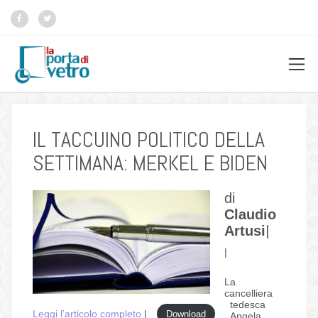
IL TACCUINO POLITICO DELLA
SETTIMANA: MERKEL E BIDEN
di
Claudio
Artusi
|
|
La
cancelliera
tedesca
Leggi l’articolo completo
|
Download
Angela