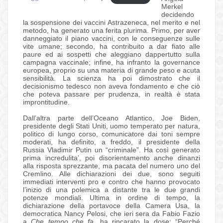
Merkel
decidendo
la sospensione dei vaccini Astrazeneca, nel merito e nel
metodo, ha generato una ferita plurima. Primo, per aver
danneggiato il piano vaccini, con le conseguenze sulle
vite umane; secondo, ha contribuito a dar fiato alle
paure ed ai sospetti che aleggiano dappertutto sulla
campagna vaccinale; infine, ha infranto la governance
europea, proprio su una materia di grande peso e acuta
sensibilità. La scienza ha poi dimostrato che il
decisionismo tedesco non aveva fondamento e che ciò
che poteva passare per prudenza, in realtà è stata
improntitudine.
Dall’altra parte dell’Oceano Atlantico, Joe Biden,
presidente degli Stati Uniti, uomo temperato per natura,
politico di lungo corso, comunicatore dai toni sempre
moderati, ha definito, a freddo, il presidente della
Russia Vladimir Putin un “criminale”. Ha così generato
prima incredulita’, poi disorientamento anche dinanzi
alla risposta sprezzante, ma pacata del numero uno del
Cremlino. Alle dichiarazioni dei due, sono seguiti
immediati interventi pro e contro che hanno provocato
l’inizio di una polemica a distante tra le due grandi
potenze mondiali. Ultima in ordine di tempo, la
dichiarazione della portavoce della Camera Usa, la
democratica Nancy Pelosi, che ieri sera da Fabio Fazio
a
Che tempo che fa
, ha rincarato la dose: “Perché