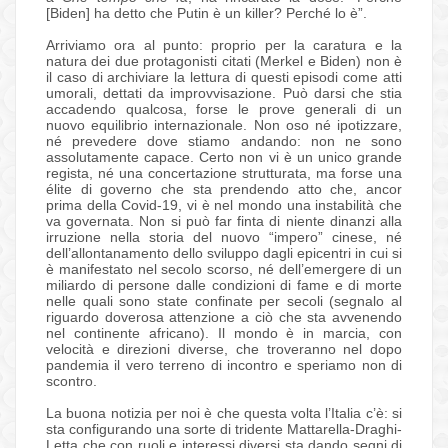
[Biden] ha detto che Putin è un killer? Perché lo è”.
Arriviamo ora al punto: proprio per la caratura e la
natura dei due protagonisti citati (Merkel e Biden) non è
il caso di archiviare la lettura di questi episodi come atti
umorali, dettati da improvvisazione. Può darsi che stia
accadendo qualcosa, forse le prove generali di un
nuovo equilibrio internazionale. Non oso né ipotizzare,
né prevedere dove stiamo andando: non ne sono
assolutamente capace. Certo non vi è un unico grande
regista, né una concertazione strutturata, ma forse una
élite di governo che sta prendendo atto che, ancor
prima della Covid-19, vi è nel mondo una instabilità che
va governata. Non si può far finta di niente dinanzi alla
irruzione nella storia del nuovo “impero” cinese, né
dell’allontanamento dello sviluppo dagli epicentri in cui si
è manifestato nel secolo scorso, né dell’emergere di un
miliardo di persone dalle condizioni di fame e di morte
nelle quali sono state confinate per secoli (segnalo al
riguardo doverosa attenzione a ciò che sta avvenendo
nel continente africano). Il mondo è in marcia, con
velocità e direzioni diverse, che troveranno nel dopo
pandemia il vero terreno di incontro e speriamo non di
scontro.
La buona notizia per noi è che questa volta l’Italia c’è: si
sta configurando una sorte di tridente Mattarella-Draghi-
Letta che con ruoli e interessi diversi sta dando segni di