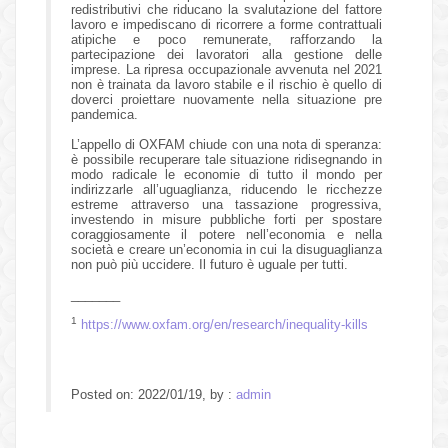
redistributivi che riducano la svalutazione del fattore
lavoro e impediscano di ricorrere a forme contrattuali
atipiche e poco remunerate, rafforzando la
partecipazione dei lavoratori alla gestione delle
imprese. La ripresa occupazionale avvenuta nel 2021
non è trainata da lavoro stabile e il rischio è quello di
doverci proiettare nuovamente nella situazione pre
pandemica.
L’appello di OXFAM chiude con una nota di speranza:
è possibile recuperare tale situazione ridisegnando in
modo radicale le economie di tutto il mondo per
indirizzarle all’uguaglianza, riducendo le ricchezze
estreme attraverso una tassazione progressiva,
investendo in misure pubbliche forti per spostare
coraggiosamente il potere nell’economia e nella
società e creare un’economia in cui la disuguaglianza
non può più uccidere. Il futuro è uguale per tutti.
_______
1
https://www.oxfam.org/en/research/inequality-kills
Posted on: 2022/01/19, by :
admin