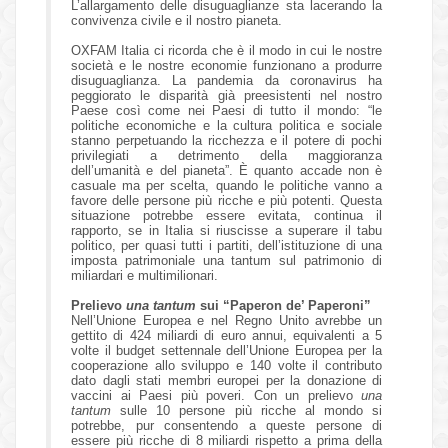
L’allargamento delle disuguaglianze sta lacerando la
convivenza civile e il nostro pianeta.
OXFAM Italia ci ricorda che è il modo in cui le nostre
società e le nostre economie funzionano a produrre
disuguaglianza. La pandemia da coronavirus ha
peggiorato le disparità già preesistenti nel nostro
Paese così come nei Paesi di tutto il mondo: “le
politiche economiche e la cultura politica e sociale
stanno perpetuando la ricchezza e il potere di pochi
privilegiati a detrimento della maggioranza
dell’umanità e del pianeta”. È quanto accade non è
casuale ma per scelta, quando le politiche vanno a
favore delle persone più ricche e più potenti. Questa
situazione potrebbe essere evitata, continua il
rapporto, se in Italia si riuscisse a superare il tabu
politico, per quasi tutti i partiti, dell’istituzione di una
imposta patrimoniale una tantum sul patrimonio di
miliardari e multimilionari.
Prelievo
una tantum
sui “Paperon de’ Paperoni”
Nell’Unione Europea e nel Regno Unito avrebbe un
gettito di 424 miliardi di euro annui, equivalenti a 5
volte il budget settennale dell’Unione Europea per la
cooperazione allo sviluppo e 140 volte il contributo
dato dagli stati membri europei per la donazione di
vaccini ai Paesi più poveri. Con un prelievo
una
tantum
sulle 10 persone più ricche al mondo si
potrebbe, pur consentendo a queste persone di
essere più ricche di 8 miliardi rispetto a prima della