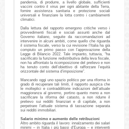
pandemia, di produrre, a livello globale, sufficienti
vaccini contro il virus per ogni abitante della Terra,
fornire assistenza sanitaria e protezione sociali
universali e finanziare la lotta contro i cambiamenti
climatici.
Dalla lettura del rapporto emergono critiche verso i
provvedimenti fiscali e sociali assunti anche dal
Governo italiano, seguite da raccomandazioni ad
intervenire in alcuni ambiti, come quello che riguarda
il sistema fiscale, verso la cui revisione l’Italia ha già
compiuto un primo passo con l’approvazione della
Legge di Bilancio 2022. Tale impianto, tuttavia, “ha
sacrificato la funzione redistributiva della leva fiscale,
non ha affrontato la ricomposizione del prelievo e non
ha tenuto conto dell’obiettivo di rafforzare l’equità
orizzontale del sistema d’imposizione”.
Mancando oggi uno spazio politico per una riforma in
grado di recuperare tali limiti, il rapporto auspica che
le molteplici e contraddittorie indicazioni dell’attuale
maggioranza al governo, portino quanto meno a non
sacrificare la riforma del catasto, a non ridurre il
prelievo sui redditi finanziari e di capitale, a non
perpetrare l’attuale sistema di tassazione separata
sui redditi immobiliari.
Salario minimo e aumento delle retribuzioni
Altro ambito riguarda il lavoro: innalzamento dei salari
minimi – in Italia i più bassi d’Europa – e interventi