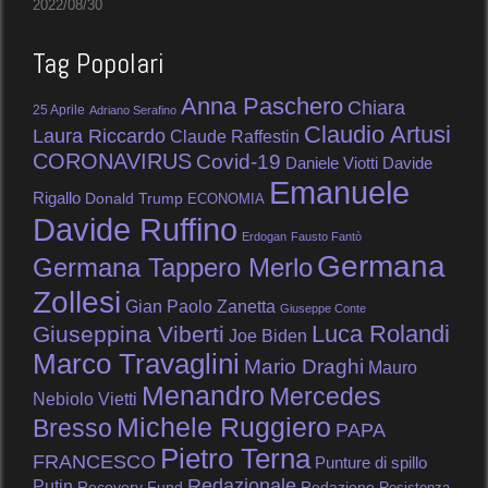
2022/08/30
Tag Popolari
Anna Paschero
Chiara
25 Aprile
Adriano Serafino
Claudio Artusi
Laura Riccardo
Claude Raffestin
CORONAVIRUS
Covid-19
Daniele Viotti
Davide
Emanuele
Rigallo
Donald Trump
ECONOMIA
Davide Ruffino
Erdogan
Fausto Fantò
Germana
Germana Tappero Merlo
Zollesi
Gian Paolo Zanetta
Giuseppe Conte
Luca Rolandi
Giuseppina Viberti
Joe Biden
Marco Travaglini
Mario Draghi
Mauro
Menandro
Mercedes
Nebiolo Vietti
Michele Ruggiero
Bresso
PAPA
Pietro Terna
FRANCESCO
Punture di spillo
Redazionale
Putin
Recovery Fund
Redazione
Resistenza