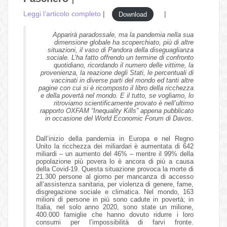
Leggi l’articolo completo
|
|
Download
Apparirà paradossale, ma la pandemia nella sua
dimensione globale ha scoperchiato, più di altre
situazioni, il vaso di Pandora della diseguaglianza
sociale. L’ha fatto offrendo un termine di confronto
quotidiano, ricordando il numero delle vittime, la
provenienza, la reazione degli Stati, le percentuali di
vaccinati in diverse parti del mondo ed tanti altre
pagine con cui si è ricomposto il libro della ricchezza
e della povertà nel mondo. E il tutto, se vogliamo, lo
ritroviamo scientificamente provato è nell’ultimo
rapporto OXFAM “Inequality Kills” appena pubblicato
in occasione del World Economic Forum di Davos.
Dall’inizio della pandemia in Europa e nel Regno
Unito la ricchezza dei miliardari è aumentata di 642
miliardi – un aumento del 46% – mentre il 99% della
popolazione più povera lo è ancora di più a causa
della Covid-19. Questa situazione provoca la morte di
21.300 persone al giorno per mancanza di accesso
all’assistenza sanitaria, per violenza di genere, fame,
disgregazione sociale e climatica. Nel mondo, 163
milioni di persone in più sono cadute in povertà; in
Italia, nel solo anno 2020, sono state un milione,
400.000 famiglie che hanno dovuto ridurre i loro
consumi per l’impossibilità di farvi fronte.