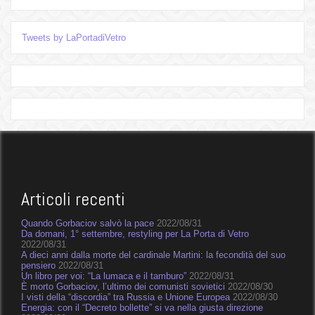
Tweets by LaPortadiVetro
Articoli recenti
Quando Gorbaciov salvò la pace
2022/08/31
Da domani, 1° settembre, restyling per La Porta di Vetro
2022/08/31
A dieci anni dalla morte del cardinale Martini: la fecondità del suo
pensiero
2022/08/31
Un libro per voi: “La lumaca e il tamburo”
2022/08/31
È morto Gorbaciov, l’ultimo dei comunisti sovietici
2022/08/30
I visti della “discordia” tra Russia e Unione Europea
2022/08/30
Energia: con il “Decreto bollette” si va nella giusta direzione