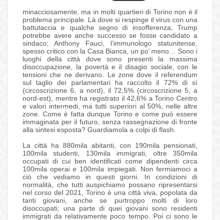
minacciosamente, ma in molti quartieri di Torino non è il
problema principale. Là dove si respinge il virus con una
battutaccia e qualche segno di insofferenza, Trump
potrebbe avere anche successo se fosse candidato a
sindaco; Anthony Fauci, l’immunologo statunitense,
spesso critico con la Casa Bianca, un po’ meno… Sono i
luoghi della città dove sono presenti la massima
disoccupazione, la povertà e il disagio sociale, con le
tensioni che ne derivano. Le zone dove il referendum
sul taglio dei parlamentari ha raccolto il 72% di sì
(circoscrizione 6, a nord), il 72,5% (circoscrizione 5, a
nord-est), mentre ha registrato il 42,6% a Torino Centro
e valori intermedi, ma tutti superiori al 50%, nelle altre
zone. Come è fatta dunque Torino e come può essere
immaginata per il futuro, senza rassegnazione di fronte
alla sintesi esposta? Guardiamola a colpi di flash.
La città ha 880mila abitanti, con 190mila pensionati,
100mila studenti, 130mila immigrati, oltre 350mila
occupati di cui ben identificati come dipendenti circa
100mila operai e 100mila impiegati. Non fermiamoci a
ciò che vediamo in questi giorni. In condizioni di
normalità, che tutti auspichiamo possano ripresentarsi
nel corso del 2021, Torino è una città viva, popolata da
tanti giovani, anche se purtroppo molti di loro
disoccupati; una parte di quei giovani sono residenti
immigrati da relativamente poco tempo. Poi ci sono le