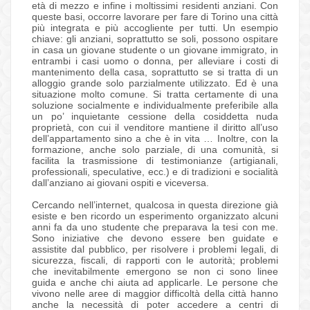
età di mezzo e infine i moltissimi residenti anziani. Con
queste basi, occorre lavorare per fare di Torino una città
più integrata e più accogliente per tutti. Un esempio
chiave: gli anziani, soprattutto se soli, possono ospitare
in casa un giovane studente o un giovane immigrato, in
entrambi i casi uomo o donna, per alleviare i costi di
mantenimento della casa, soprattutto se si tratta di un
alloggio grande solo parzialmente utilizzato. Ed è una
situazione molto comune. Si tratta certamente di una
soluzione socialmente e individualmente preferibile alla
un po’ inquietante cessione della cosiddetta nuda
proprietà, con cui il venditore mantiene il diritto all’uso
dell’appartamento sino a che è in vita … Inoltre, con la
formazione, anche solo parziale, di una comunità, si
facilita la trasmissione di testimonianze (artigianali,
professionali, speculative, ecc.) e di tradizioni e socialità
dall’anziano ai giovani ospiti e viceversa.
Cercando nell’internet, qualcosa in questa direzione già
esiste e ben ricordo un esperimento organizzato alcuni
anni fa da uno studente che preparava la tesi con me.
Sono iniziative che devono essere ben guidate e
assistite dal pubblico, per risolvere i problemi legali, di
sicurezza, fiscali, di rapporti con le autorità; problemi
che inevitabilmente emergono se non ci sono linee
guida e anche chi aiuta ad applicarle. Le persone che
vivono nelle aree di maggior difficoltà della città hanno
anche la necessità di poter accedere a centri di