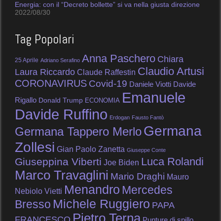
Energia: con il “Decreto bollette” si va nella giusta direzione
2022/08/30
Tag Popolari
Anna Paschero
Chiara
25 Aprile
Adriano Serafino
Claudio Artusi
Laura Riccardo
Claude Raffestin
CORONAVIRUS
Covid-19
Daniele Viotti
Davide
Emanuele
Rigallo
Donald Trump
ECONOMIA
Davide Ruffino
Erdogan
Fausto Fantò
Germana
Germana Tappero Merlo
Zollesi
Gian Paolo Zanetta
Giuseppe Conte
Luca Rolandi
Giuseppina Viberti
Joe Biden
Marco Travaglini
Mario Draghi
Mauro
Menandro
Mercedes
Nebiolo Vietti
Michele Ruggiero
Bresso
PAPA
Pietro Terna
FRANCESCO
Punture di spillo