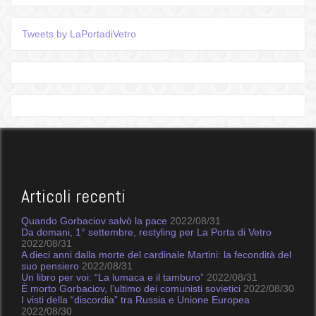
Tweets by LaPortadiVetro
Articoli recenti
Quando Gorbaciov salvò la pace
2022/08/31
Da domani, 1° settembre, restyling per La Porta di Vetro
2022/08/31
A dieci anni dalla morte del cardinale Martini: la fecondità del
suo pensiero
2022/08/31
Un libro per voi: “La lumaca e il tamburo”
2022/08/31
È morto Gorbaciov, l’ultimo dei comunisti sovietici
2022/08/30
I visti della “discordia” tra Russia e Unione Europea
2022/08/30