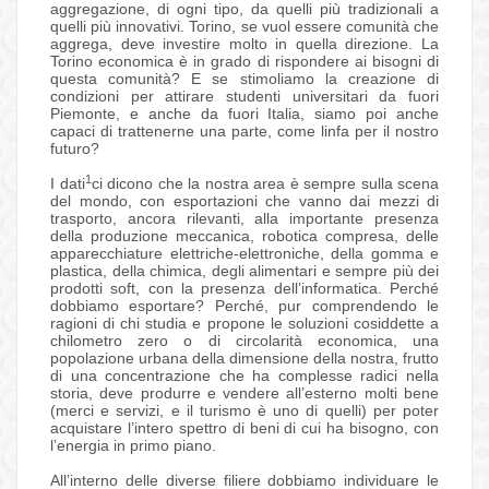
aggregazione, di ogni tipo, da quelli più tradizionali a
quelli più innovativi. Torino, se vuol essere comunità che
aggrega, deve investire molto in quella direzione. La
Torino economica è in grado di rispondere ai bisogni di
questa comunità? E se stimoliamo la creazione di
condizioni per attirare studenti universitari da fuori
Piemonte, e anche da fuori Italia, siamo poi anche
capaci di trattenerne una parte, come linfa per il nostro
futuro?
1
I dati
ci dicono che la nostra area è sempre sulla scena
del mondo, con esportazioni che vanno dai mezzi di
trasporto, ancora rilevanti, alla importante presenza
della produzione meccanica, robotica compresa, delle
apparecchiature elettriche-elettroniche, della gomma e
plastica, della chimica, degli alimentari e sempre più dei
prodotti soft, con la presenza dell’informatica. Perché
dobbiamo esportare? Perché, pur comprendendo le
ragioni di chi studia e propone le soluzioni cosiddette a
chilometro zero o di circolarità economica, una
popolazione urbana della dimensione della nostra, frutto
di una concentrazione che ha complesse radici nella
storia, deve produrre e vendere all’esterno molti bene
(merci e servizi, e il turismo è uno di quelli) per poter
acquistare l’intero spettro di beni di cui ha bisogno, con
l’energia in primo piano.
All’interno delle diverse filiere dobbiamo individuare le