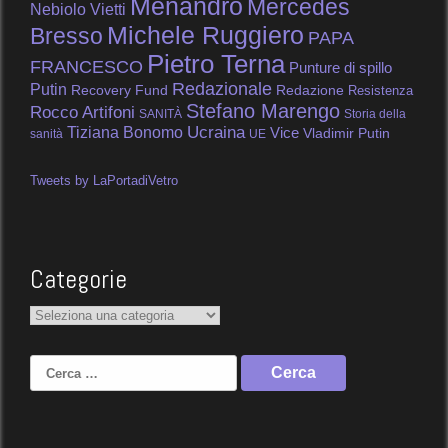
Menandro
Mercedes
Nebiolo Vietti
Michele Ruggiero
Bresso
PAPA
Pietro Terna
FRANCESCO
Punture di spillo
Redazionale
Putin
Recovery Fund
Redazione
Resistenza
Stefano Marengo
Rocco Artifoni
SANITÀ
Storia della
Tiziana Bonomo
Ucraina
Vice
Vladimir Putin
sanità
UE
Tweets by LaPortadiVetro
Categorie
Categorie
Ricerca
per: