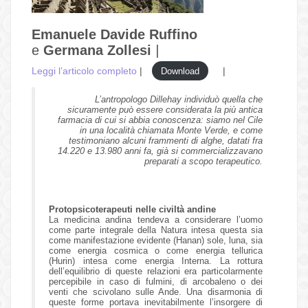
Emanuele Davide Ruffino
e
Germana Zollesi
|
Leggi l’articolo completo
|
|
Download
L’antropologo Dillehay individuò quella che
sicuramente può essere considerata la più antica
farmacia di cui si abbia conoscenza: siamo nel Cile
in una località chiamata Monte Verde, e come
testimoniano alcuni frammenti di alghe, datati fra
14.220 e 13.980 anni fa, già si commercializzavano
preparati a scopo terapeutico.
Protopsicoterapeuti nelle civiltà andine
La medicina andina tendeva a considerare l’uomo
come parte integrale della Natura intesa questa sia
come manifestazione evidente (Hanan) sole, luna, sia
come energia cosmica o come energia tellurica
(Hurin) intesa come energia Interna. La rottura
dell’equilibrio di queste relazioni era particolarmente
percepibile in caso di fulmini, di arcobaleno o dei
venti che scivolano sulle Ande. Una disarmonia di
queste forme portava inevitabilmente l’insorgere di