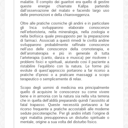
malattie. Il compito dei guaritori era quello di gestire
queste energie chiamate Kallpa partendo
dall’osservazione del malato e facendo largo uso
delle premonizioni e della chiaroveggenza.
Oltre alle pratiche cosmiche gli andini e in particolare
gli Inca svilupparono elaborate conoscenze
nell’erboristeria, nella mineralogia, nella zoologia e
nella biofisica quale presupposto per la preparazione
di farmaci. Associati a questi rimedi le civiltà andine
svilupparono probabilmente raffinate conoscenze
nell’uso delle conoscenze della cromoterapia, e
dell’aromaterapia e più in generale di tutta
l’arteterapia (canto, danza e musica) per risolvere i
problemi fisici e spirituali, aiutando cosi il paziente a
ristabilire l’equilibrio con la natura. Le forme più
evolute di quest’approccio portarono a far ricorso a
pratiche d’ipnosi o a praticare massaggi a scopo
terapeutico o semplicemente di relax.
Scopo degli uomini di medicina era principalmente
quello di acquisire le conoscenze su come vivere
bene e in armonia con la natura sia nella vita terrena
che in quella dell’aldilà preparando quindi l’assistito al
fatal trapasso. Queste necessità portavano a far
ricorso frequente a pratiche accostabili alle moderne
sedute psicoterapiche. Per gli andini infatti l’origine di
ogni malattia presupponeva un disturbo spirituale o
mentale, origine a sua volta del disturbo fisico.