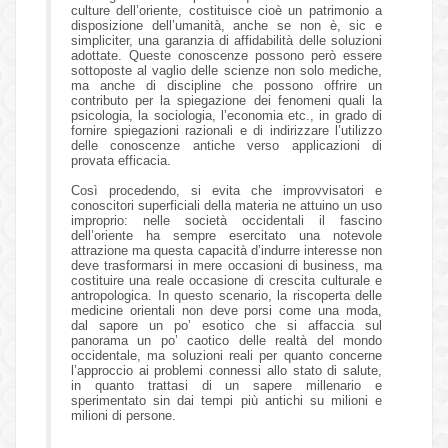
culture dell’oriente, costituisce cioè un patrimonio a
disposizione dell’umanità, anche se non è, sic e
simpliciter, una garanzia di affidabilità delle soluzioni
adottate. Queste conoscenze possono però essere
sottoposte al vaglio delle scienze non solo mediche,
ma anche di discipline che possono offrire un
contributo per la spiegazione dei fenomeni quali la
psicologia, la sociologia, l’economia etc., in grado di
fornire spiegazioni razionali e di indirizzare l’utilizzo
delle conoscenze antiche verso applicazioni di
provata efficacia.
Così procedendo, si evita che improvvisatori e
conoscitori superficiali della materia ne attuino un uso
improprio: nelle società occidentali il fascino
dell’oriente ha sempre esercitato una notevole
attrazione ma questa capacità d’indurre interesse non
deve trasformarsi in mere occasioni di business, ma
costituire una reale occasione di crescita culturale e
antropologica. In questo scenario, la riscoperta delle
medicine orientali non deve porsi come una moda,
dal sapore un po’ esotico che si affaccia sul
panorama un po’ caotico delle realtà del mondo
occidentale, ma soluzioni reali per quanto concerne
l’approccio ai problemi connessi allo stato di salute,
in quanto trattasi di un sapere millenario e
sperimentato sin dai tempi più antichi su milioni e
milioni di persone.