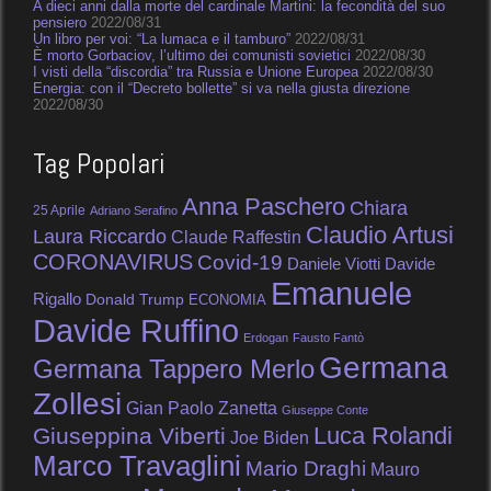
A dieci anni dalla morte del cardinale Martini: la fecondità del suo
pensiero
2022/08/31
Un libro per voi: “La lumaca e il tamburo”
2022/08/31
È morto Gorbaciov, l’ultimo dei comunisti sovietici
2022/08/30
I visti della “discordia” tra Russia e Unione Europea
2022/08/30
Energia: con il “Decreto bollette” si va nella giusta direzione
2022/08/30
Tag Popolari
Anna Paschero
Chiara
25 Aprile
Adriano Serafino
Claudio Artusi
Laura Riccardo
Claude Raffestin
CORONAVIRUS
Covid-19
Daniele Viotti
Davide
Emanuele
Rigallo
Donald Trump
ECONOMIA
Davide Ruffino
Erdogan
Fausto Fantò
Germana
Germana Tappero Merlo
Zollesi
Gian Paolo Zanetta
Giuseppe Conte
Luca Rolandi
Giuseppina Viberti
Joe Biden
Marco Travaglini
Mario Draghi
Mauro