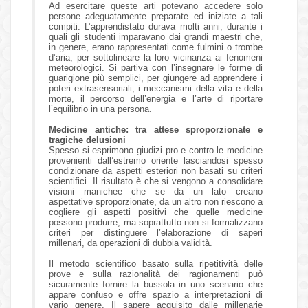
Ad esercitare queste arti potevano accedere solo
persone adeguatamente preparate ed iniziate a tali
compiti. L’apprendistato durava molti anni, durante i
quali gli studenti imparavano dai grandi maestri che,
in genere, erano rappresentati come fulmini o trombe
d’aria, per sottolineare la loro vicinanza ai fenomeni
meteorologici. Si partiva con l’insegnare le forme di
guarigione più semplici, per giungere ad apprendere i
poteri extrasensoriali, i meccanismi della vita e della
morte, il percorso dell’energia e l’arte di riportare
l’equilibrio in una persona.
Medicine antiche: tra attese sproporzionate e
tragiche delusioni
Spesso si esprimono giudizi pro e contro le medicine
provenienti dall’estremo oriente lasciandosi spesso
condizionare da aspetti esteriori non basati su criteri
scientifici. Il risultato è che si vengono a consolidare
visioni manichee che se da un lato creano
aspettative sproporzionate, da un altro non riescono a
cogliere gli aspetti positivi che quelle medicine
possono produrre, ma soprattutto non si formalizzano
criteri per distinguere l’elaborazione di saperi
millenari, da operazioni di dubbia validità.
Il metodo scientifico basato sulla ripetitività delle
prove e sulla razionalità dei ragionamenti può
sicuramente fornire la bussola in uno scenario che
appare confuso e offre spazio a interpretazioni di
vario genere. Il sapere acquisito dalle millenarie