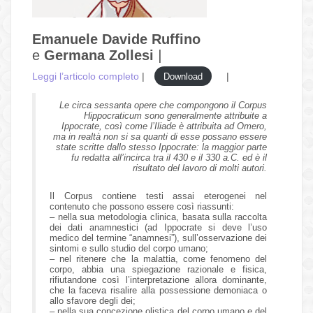
Emanuele Davide Ruffino
e
Germana Zollesi
|
Leggi l’articolo completo
|
|
Download
Le circa sessanta opere che compongono il Corpus
Hippocraticum sono generalmente attribuite a
Ippocrate, così come l’Iliade è attribuita ad Omero,
ma in realtà non si sa quanti di esse possano essere
state scritte dallo stesso Ippocrate: la maggior parte
fu redatta all’incirca tra il 430 e il 330 a.C. ed è il
risultato del lavoro di molti autori.
Il Corpus contiene testi assai eterogenei nel
contenuto che possono essere così riassunti:
– nella sua metodologia clinica, basata sulla raccolta
dei dati anamnestici (ad Ippocrate si deve l’uso
medico del termine “anamnesi”), sull’osservazione dei
sintomi e sullo studio del corpo umano;
– nel ritenere che la malattia, come fenomeno del
corpo, abbia una spiegazione razionale e fisica,
rifiutandone così l’interpretazione allora dominante,
che la faceva risalire alla possessione demoniaca o
allo sfavore degli dei;
– nella sua concezione olistica del corpo umano e del