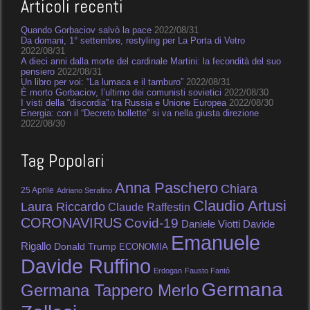
Articoli recenti
Quando Gorbaciov salvò la pace
2022/08/31
Da domani, 1° settembre, restyling per La Porta di Vetro
2022/08/31
A dieci anni dalla morte del cardinale Martini: la fecondità del suo
pensiero
2022/08/31
Un libro per voi: “La lumaca e il tamburo”
2022/08/31
È morto Gorbaciov, l’ultimo dei comunisti sovietici
2022/08/30
I visti della “discordia” tra Russia e Unione Europea
2022/08/30
Energia: con il “Decreto bollette” si va nella giusta direzione
2022/08/30
Tag Popolari
Anna Paschero
Chiara
25 Aprile
Adriano Serafino
Claudio Artusi
Laura Riccardo
Claude Raffestin
CORONAVIRUS
Covid-19
Daniele Viotti
Davide
Emanuele
Rigallo
Donald Trump
ECONOMIA
Davide Ruffino
Erdogan
Fausto Fantò
Germana
Germana Tappero Merlo