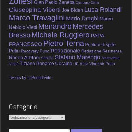
Zollesi
Gian Paolo Zanetta
Giuseppe Conte
Luca Rolandi
Giuseppina Viberti
Joe Biden
Marco Travaglini
Mario Draghi
Mauro
Menandro
Mercedes
Nebiolo Vietti
Michele Ruggiero
Bresso
PAPA
Pietro Terna
FRANCESCO
Punture di spillo
Redazionale
Putin
Recovery Fund
Redazione
Resistenza
Stefano Marengo
Rocco Artifoni
SANITÀ
Storia della
Tiziana Bonomo
Ucraina
Vice
Vladimir Putin
sanità
UE
Tweets by LaPortadiVetro
Categorie
Categorie
Ricerca