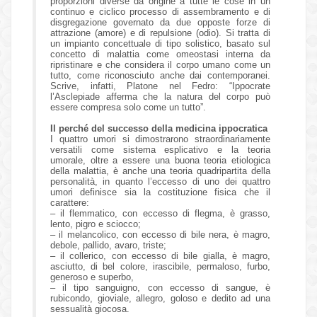
proporzioni diverse dà origine a tutte le cose in un
continuo e ciclico processo di assembramento e di
disgregazione governato da due opposte forze di
attrazione (amore) e di repulsione (odio). Si tratta di
un impianto concettuale di tipo solistico, basato sul
concetto di malattia come omeostasi interna da
ripristinare e che considera il corpo umano come un
tutto, come riconosciuto anche dai contemporanei.
Scrive, infatti, Platone nel Fedro: “Ippocrate
l’Asclepiade afferma che la natura del corpo può
essere compresa solo come un tutto”.
Il perché del successo della medicina ippocratica
I quattro umori si dimostrarono straordinariamente
versatili come sistema esplicativo e la teoria
umorale, oltre a essere una buona teoria etiologica
della malattia, è anche una teoria quadripartita della
personalità, in quanto l’eccesso di uno dei quattro
umori definisce sia la costituzione fisica che il
carattere:
– il flemmatico, con eccesso di flegma, è grasso,
lento, pigro e sciocco;
– il melancolico, con eccesso di bile nera, è magro,
debole, pallido, avaro, triste;
– il collerico, con eccesso di bile gialla, è magro,
asciutto, di bel colore, irascibile, permaloso, furbo,
generoso e superbo,
– il tipo sanguigno, con eccesso di sangue, è
rubicondo, gioviale, allegro, goloso e dedito ad una
sessualità giocosa.