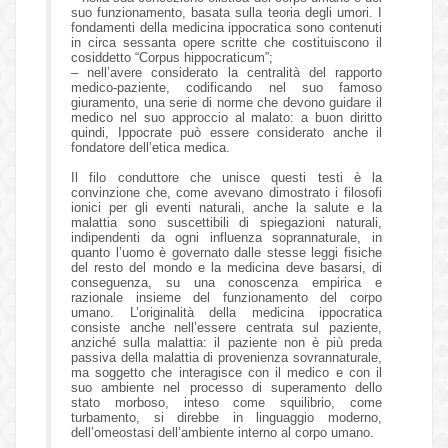
suo funzionamento, basata sulla teoria degli umori. I
fondamenti della medicina ippocratica sono contenuti
in circa sessanta opere scritte che costituiscono il
cosiddetto “Corpus hippocraticum”;
– nell’avere considerato la centralità del rapporto
medico-paziente, codificando nel suo famoso
giuramento, una serie di norme che devono guidare il
medico nel suo approccio al malato: a buon diritto
quindi, Ippocrate può essere considerato anche il
fondatore dell’etica medica.
Il filo conduttore che unisce questi testi è la
convinzione che, come avevano dimostrato i filosofi
ionici per gli eventi naturali, anche la salute e la
malattia sono suscettibili di spiegazioni naturali,
indipendenti da ogni influenza soprannaturale, in
quanto l’uomo è governato dalle stesse leggi fisiche
del resto del mondo e la medicina deve basarsi, di
conseguenza, su una conoscenza empirica e
razionale insieme del funzionamento del corpo
umano. L’originalità della medicina ippocratica
consiste anche nell’essere centrata sul paziente,
anziché sulla malattia: il paziente non è più preda
passiva della malattia di provenienza sovrannaturale,
ma soggetto che interagisce con il medico e con il
suo ambiente nel processo di superamento dello
stato morboso, inteso come squilibrio, come
turbamento, si direbbe in linguaggio moderno,
dell’omeostasi dell’ambiente interno al corpo umano.