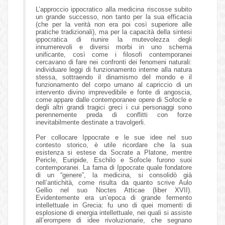
L’approccio ippocratico alla medicina riscosse subito
un grande successo, non tanto per la sua efficacia
(che per la verità non era poi così superiore alle
pratiche tradizionali), ma per la capacità della sintesi
ippocratica di riunire la mutevolezza degli
innumerevoli e diversi morbi in uno schema
unificante, così come i filosofi contemporanei
cercavano di fare nei confronti dei fenomeni naturali:
individuare leggi di funzionamento interne alla natura
stessa, sottraendo il dinamismo del mondo e il
funzionamento del corpo umano al capriccio di un
intervento divino imprevedibile e fonte di angoscia,
come appare dalle contemporanee opere di Sofocle e
degli altri grandi tragici greci i cui personaggi sono
perennemente preda di conflitti con forze
inevitabilmente destinate a travolgerli.
Per collocare Ippocrate e le sue idee nel suo
contesto storico, è utile ricordare che la sua
esistenza si estese da Socrate a Platone, mentre
Pericle, Euripide, Eschilo e Sofocle furono suoi
contemporanei. La fama di Ippocrate quale fondatore
di un “genere”, la medicina, si consolidò già
nell’antichità, come risulta da quanto scrive Aulo
Gellio nel suo Noctes Atticae (liber XVII).
Evidentemente era un’epoca di grande fermento
intellettuale in Grecia: fu uno di quei momenti di
esplosione di energia intellettuale, nei quali si assiste
all’erompere di idee rivoluzionarie, che segnano