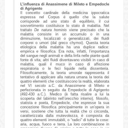
L’influenza di Anassimene di Mileto e Empedocle
di Agrigento
Il concetto cardinale della medicina ippocratica
espressa nel Corpus è quello che la salute
corrisponde ad uno stato di equilibrio, il cui
sovvertimento costituisce lo stato di malattia. Nel
trattato
De natura hominis
viene precisato che la
malattia consiste in un accumulo o in una
diminuzione, localizzati o generalizzati, dei fluidi
corporei o umori (dal greco chymoi). Questa teoria
etiologica della malattia ha una duplice radice:
empirica e filosofica. Era nota, infatti, l’importanza
del sangue negli animali e della linfa nelle piante quali
fonte di vita; altri fluidi diventavano visibili in caso di
malattia, quali il muco in caso di affezione
respiratoria o le feci liquide nella dissenteria.
Filosoficamente, la teoria umorale rappresenta il
tentativo di applicare alla natura umana la teoria dei
quattro elementi che costituiscono la realtà, elaborata
nel VI secolo a.C. da Anassimene di Mileto e
perfezionata in seguito da Empedocle di Agrigento
(492-430 a.C.). Medico (è fatta risalire a lui la
scoperta del labirinto nell’orecchio interno), filosofo,
statista e poeta, Empedocle, che espresse la sua
concezione filosofica principalmente in un’opera in
versi, sostiene che tutta la realtà che ci circonda,
caratterizzata dalla mutevolezza, è composta da
quattro elementi immutabili, o “radici” di tutte le cose:
aria, acqua, fuoco e terra. La loro combinazione in