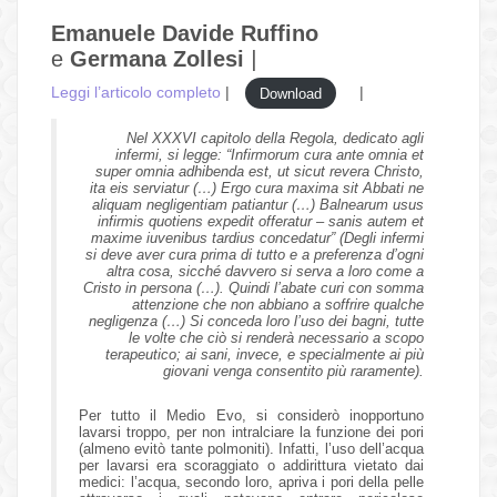
Emanuele Davide Ruffino
e
Germana Zollesi
|
Leggi l’articolo completo
|
|
Download
Nel XXXVI capitolo della Regola, dedicato agli
infermi, si legge: “Infirmorum cura ante omnia et
super omnia adhibenda est, ut sicut revera Christo,
ita eis serviatur (…) Ergo cura maxima sit Abbati ne
aliquam negligentiam patiantur (…) Balnearum usus
infirmis quotiens expedit offeratur – sanis autem et
maxime iuvenibus tardius concedatur” (Degli infermi
si deve aver cura prima di tutto e a preferenza d’ogni
altra cosa, sicché davvero si serva a loro come a
Cristo in persona (…). Quindi l’abate curi con somma
attenzione che non abbiano a soffrire qualche
negligenza (…) Si conceda loro l’uso dei bagni, tutte
le volte che ciò si renderà necessario a scopo
terapeutico; ai sani, invece, e specialmente ai più
giovani venga consentito più raramente).
Per tutto il Medio Evo, si considerò inopportuno
lavarsi troppo, per non intralciare la funzione dei pori
(almeno evitò tante polmoniti). Infatti, l’uso dell’acqua
per lavarsi era scoraggiato o addirittura vietato dai
medici: l’acqua, secondo loro, apriva i pori della pelle