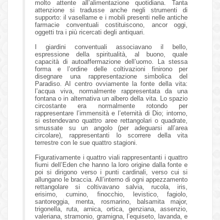
molto attente all’alimentazione quotidiana. Tanta
attenzione si tradusse anche negli strumenti di
supporto: il vasellame e i mobili presenti nelle antiche
farmacie conventuali costituiscono, ancor oggi,
oggetti tra i più ricercati degli antiquari.
I giardini conventuali associavano il bello,
espressione della spiritualità, al buono, quale
capacità di autoaffermazione dell’uomo. La stessa
forma e l’ordine delle coltivazioni finirono per
disegnare una rappresentazione simbolica del
Paradiso. Al centro ovviamente la fonte della vita:
l’acqua viva, normalmente rappresentata da una
fontana o in alternativa un albero della vita. Lo spazio
circostante era normalmente rotondo per
rappresentare l’immensità e l’eternità di Dio; intorno,
si estendevano quattro aree rettangolari o quadrate,
smussate su un angolo (per adeguarsi all’area
circolare), rappresentanti lo scorrere della vita
terrestre con le sue quattro stagioni.
Figurativamente i quattro viali rappresentanti i quattro
fiumi dell’Eden che hanno la loro origine dalla fonte e
poi si dirigono verso i punti cardinali, verso cui si
allungano le braccia. All’interno di ogni appezzamento
rettangolare si coltivavano salvia, rucola, iris,
erisimo, cumino, finocchio, levistico, fagiolo,
santoreggia, menta, rosmarino, balsamita major,
trigonella, ruta, arnica, ortica, genziana, assenzio,
valeriana, stramonio, gramigna, l’equiseto, lavanda, e