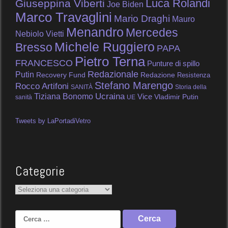
Luca Rolandi
Giuseppina Viberti
Joe Biden
Marco Travaglini
Mario Draghi
Mauro
Menandro
Mercedes
Nebiolo Vietti
Michele Ruggiero
Bresso
PAPA
Pietro Terna
FRANCESCO
Punture di spillo
Redazionale
Putin
Recovery Fund
Redazione
Resistenza
Stefano Marengo
Rocco Artifoni
SANITÀ
Storia della
Tiziana Bonomo
Ucraina
Vice
Vladimir Putin
sanità
UE
Tweets by LaPortadiVetro
Categorie
Categorie
Ricerca
per: