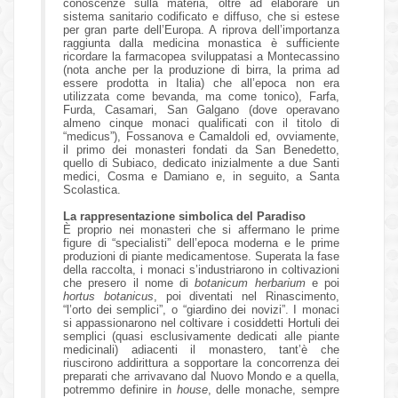
conoscenze sulla materia, oltre ad elaborare un
sistema sanitario codificato e diffuso, che si estese
per gran parte dell’Europa. A riprova dell’importanza
raggiunta dalla medicina monastica è sufficiente
ricordare la farmacopea sviluppatasi a Montecassino
(nota anche per la produzione di birra, la prima ad
essere prodotta in Italia) che all’epoca non era
utilizzata come bevanda, ma come tonico), Farfa,
Furda, Casamari, San Galgano (dove operavano
almeno cinque monaci qualificati con il titolo di
“medicus”), Fossanova e Camaldoli ed, ovviamente,
il primo dei monasteri fondati da San Benedetto,
quello di Subiaco, dedicato inizialmente a due Santi
medici, Cosma e Damiano e, in seguito, a Santa
Scolastica.
La rappresentazione simbolica del Paradiso
È proprio nei monasteri che si affermano le prime
figure di “specialisti” dell’epoca moderna e le prime
produzioni di piante medicamentose. Superata la fase
della raccolta, i monaci s’industriarono in coltivazioni
che presero il nome di
botanicum herbarium
e poi
hortus botanicus
, poi diventati nel Rinascimento,
“l’orto dei semplici”, o “giardino dei novizi”. I monaci
si appassionarono nel coltivare i cosiddetti Hortuli dei
semplici (quasi esclusivamente dedicati alle piante
medicinali) adiacenti il monastero, tant’è che
riuscirono addirittura a sopportare la concorrenza dei
preparati che arrivavano dal Nuovo Mondo e a quella,
potremmo definire in
house
, delle monache, sempre