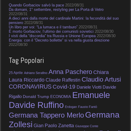
Quando Gorbaciov salvò la pace
2022/08/31
Da domani, 1° settembre, restyling per La Porta di Vetro
2022/08/31
A dieci anni dalla morte del cardinale Martini: la fecondità del suo
pensiero
2022/08/31
Un libro per voi: “La lumaca e il tamburo”
2022/08/31
È morto Gorbaciov, l’ultimo dei comunisti sovietici
2022/08/30
I visti della “discordia” tra Russia e Unione Europea
2022/08/30
Energia: con il “Decreto bollette” si va nella giusta direzione
2022/08/30
Tag Popolari
Anna Paschero
Chiara
25 Aprile
Adriano Serafino
Claudio Artusi
Laura Riccardo
Claude Raffestin
CORONAVIRUS
Covid-19
Daniele Viotti
Davide
Emanuele
Rigallo
Donald Trump
ECONOMIA
Davide Ruffino
Erdogan
Fausto Fantò
Germana
Germana Tappero Merlo
Zollesi
Gian Paolo Zanetta
Giuseppe Conte