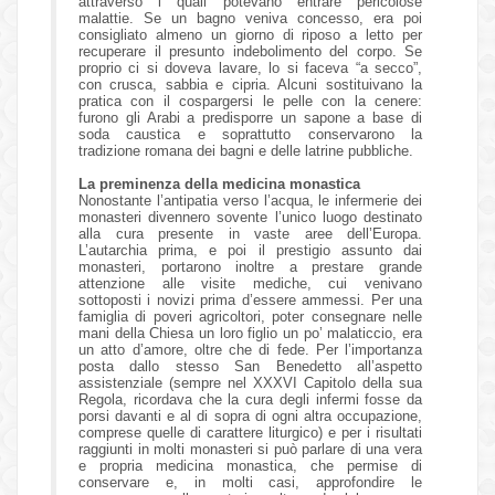
attraverso i quali potevano entrare pericolose
malattie. Se un bagno veniva concesso, era poi
consigliato almeno un giorno di riposo a letto per
recuperare il presunto indebolimento del corpo. Se
proprio ci si doveva lavare, lo si faceva “a secco”,
con crusca, sabbia e cipria. Alcuni sostituivano la
pratica con il cospargersi le pelle con la cenere:
furono gli Arabi a predisporre un sapone a base di
soda caustica e soprattutto conservarono la
tradizione romana dei bagni e delle latrine pubbliche.
La preminenza della medicina monastica
Nonostante l’antipatia verso l’acqua, le infermerie dei
monasteri divennero sovente l’unico luogo destinato
alla cura presente in vaste aree dell’Europa.
L’autarchia prima, e poi il prestigio assunto dai
monasteri, portarono inoltre a prestare grande
attenzione alle visite mediche, cui venivano
sottoposti i novizi prima d’essere ammessi. Per una
famiglia di poveri agricoltori, poter consegnare nelle
mani della Chiesa un loro figlio un po’ malaticcio, era
un atto d’amore, oltre che di fede. Per l’importanza
posta dallo stesso San Benedetto all’aspetto
assistenziale (sempre nel XXXVI Capitolo della sua
Regola, ricordava che la cura degli infermi fosse da
porsi davanti e al di sopra di ogni altra occupazione,
comprese quelle di carattere liturgico) e per i risultati
raggiunti in molti monasteri si può parlare di una vera
e propria medicina monastica, che permise di
conservare e, in molti casi, approfondire le