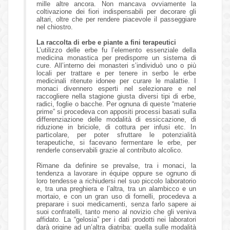
mille altre ancora. Non mancava ovviamente la
coltivazione dei fiori indispensabili per decorare gli
altari, oltre che per rendere piacevole il passeggiare
nel chiostro.
La raccolta di erbe e piante a fini terapeutici
L’utilizzo delle erbe fu l’elemento essenziale della
medicina monastica per predisporre un sistema di
cure. All’interno dei monasteri s’individuò uno o più
locali per trattare e per tenere in serbo le erbe
medicinali ritenute idonee per curare le malattie. I
monaci divennero esperti nel selezionare e nel
raccogliere nella stagione giusta diversi tipi di erbe,
radici, foglie o bacche. Per ognuna di queste “materie
prime” si procedeva con appositi processi basati sulla
differenziazione delle modalità di essiccazione, di
riduzione in briciole, di cottura per infusi etc. In
particolare, per poter sfruttare le potenzialità
terapeutiche, si facevano fermentare le erbe, per
renderle conservabili grazie al contributo alcolico.
Rimane da definire se prevalse, tra i monaci, la
tendenza a lavorare in équipe oppure se ognuno di
loro tendesse a richiudersi nel suo piccolo laboratorio
e, tra una preghiera e l’altra, tra un alambicco e un
mortaio, e con un gran uso di fornelli, procedeva a
preparare i suoi medicamenti, senza farlo sapere ai
suoi confratelli, tanto meno al novizio che gli veniva
affidato. La “gelosia” per i dati prodotti nei laboratori
darà origine ad un’altra diatriba: quella sulle modalità