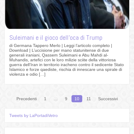
Suleimani e il gioco dell’oca di Trump
di Germana Tappero Merlo | Leggi l’articolo completo |
Download | L’uccisione per mano statunitense di due
generali iraniani, Qassem Suleimani e Abu Mahdi al-
Muhandis, artefici con le loro milizie sciite della vittoriosa
guerra dell’Iran in territorio iracheno contro il sedicente Stato
Islamico e forze qaediste, rischia di innescare una spirale di
violenza e odio […]
Navigazione
Precedenti
1
…
9
10
11
Successivi
articoli
Tweets by LaPortadiVetro