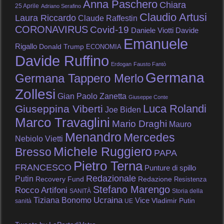
Anna Paschero
Chiara
25 Aprile
Adriano Serafino
Claudio Artusi
Laura Riccardo
Claude Raffestin
CORONAVIRUS
Covid-19
Daniele Viotti
Davide
Emanuele
Rigallo
Donald Trump
ECONOMIA
Davide Ruffino
Erdogan
Fausto Fantò
Germana
Germana Tappero Merlo
Zollesi
Gian Paolo Zanetta
Giuseppe Conte
Luca Rolandi
Giuseppina Viberti
Joe Biden
Marco Travaglini
Mario Draghi
Mauro
Menandro
Mercedes
Nebiolo Vietti
Michele Ruggiero
Bresso
PAPA
Pietro Terna
FRANCESCO
Punture di spillo
Redazionale
Putin
Recovery Fund
Redazione
Resistenza
Stefano Marengo
Rocco Artifoni
SANITÀ
Storia della
Tiziana Bonomo
Ucraina
Vice
Vladimir Putin
sanità
UE