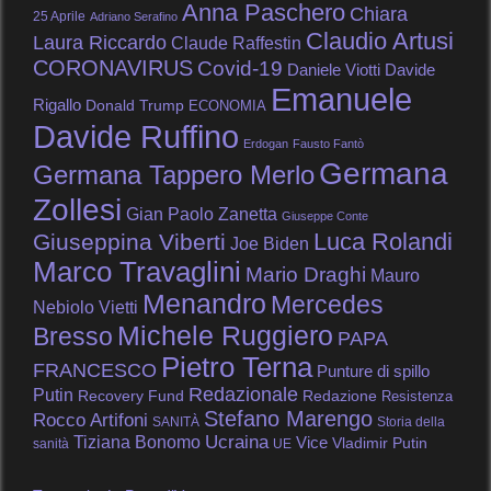
Anna Paschero
Chiara
25 Aprile
Adriano Serafino
Claudio Artusi
Laura Riccardo
Claude Raffestin
CORONAVIRUS
Covid-19
Daniele Viotti
Davide
Emanuele
Rigallo
Donald Trump
ECONOMIA
Davide Ruffino
Erdogan
Fausto Fantò
Germana
Germana Tappero Merlo
Zollesi
Gian Paolo Zanetta
Giuseppe Conte
Luca Rolandi
Giuseppina Viberti
Joe Biden
Marco Travaglini
Mario Draghi
Mauro
Menandro
Mercedes
Nebiolo Vietti
Michele Ruggiero
Bresso
PAPA
Pietro Terna
FRANCESCO
Punture di spillo
Redazionale
Putin
Recovery Fund
Redazione
Resistenza
Stefano Marengo
Rocco Artifoni
SANITÀ
Storia della
Tiziana Bonomo
Ucraina
Vice
Vladimir Putin
sanità
UE