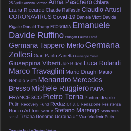
Anna Paschero
Chiara
25 Aprile
Adriano Serafino
Claudio Artusi
Laura Riccardo
Claude Raffestin
CORONAVIRUS
Covid-19
Daniele Viotti
Davide
Emanuele
Rigallo
Donald Trump
ECONOMIA
Davide Ruffino
Erdogan
Fausto Fantò
Germana
Germana Tappero Merlo
Zollesi
Gian Paolo Zanetta
Giuseppe Conte
Luca Rolandi
Giuseppina Viberti
Joe Biden
Marco Travaglini
Mario Draghi
Mauro
Menandro
Mercedes
Nebiolo Vietti
Michele Ruggiero
Bresso
PAPA
Pietro Terna
FRANCESCO
Punture di spillo
Redazionale
Putin
Recovery Fund
Redazione
Resistenza
Stefano Marengo
Rocco Artifoni
SANITÀ
Storia della
Tiziana Bonomo
Ucraina
Vice
Vladimir Putin
sanità
UE
Tweets by LaPortadiVetro