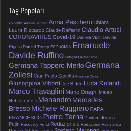
Tag Popolari
Anna Paschero
Chiara
25 Aprile
Adriano Serafino
Claudio Artusi
Laura Riccardo
Claude Raffestin
CORONAVIRUS
Covid-19
Daniele Viotti
Davide
Emanuele
Rigallo
Donald Trump
ECONOMIA
Davide Ruffino
Erdogan
Fausto Fantò
Germana
Germana Tappero Merlo
Zollesi
Gian Paolo Zanetta
Giuseppe Conte
Luca Rolandi
Giuseppina Viberti
Joe Biden
Marco Travaglini
Mario Draghi
Mauro
Menandro
Mercedes
Nebiolo Vietti
Michele Ruggiero
Bresso
PAPA
Pietro Terna
FRANCESCO
Punture di spillo
Redazionale
Putin
Recovery Fund
Redazione
Resistenza
Stefano Marengo
Rocco Artifoni