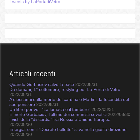
Tweets by LaPortadiVetro
Articoli recenti
Quando Gorbaciov salvò la pace
2022/08/31
Da domani, 1° settembre, restyling per La Porta di Vetro
2022/08/31
A dieci anni dalla morte del cardinale Martini: la fecondità del
suo pensiero
2022/08/31
Un libro per voi: “La lumaca e il tamburo”
2022/08/31
È morto Gorbaciov, l’ultimo dei comunisti sovietici
2022/08/30
I visti della “discordia” tra Russia e Unione Europea
2022/08/30
Energia: con il “Decreto bollette” si va nella giusta direzione
2022/08/30