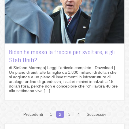
Biden ha messo la freccia per svoltare, e gli
Stati Uniti?
di Stefano Marengo| Leggi l’articolo completo | Download |
Un piano di aiuti alle famiglie da 1.800 miliardi di dollari che
si aggiunge a un piano di investimenti in infrastrutture di
analogo ordine di grandezza; i salari minimi innalzati a 15
dollari l’ora, perché non è concepibile che “chi lavora 40 ore
alla settimana viva […]
Navigazione
Precedenti
1
2
3
4
Successivi
articoli